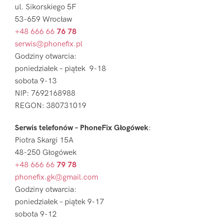
ul. Sikorskiego 5F
53-659 Wrocław
+48 666 66
76 78
serwis@phonefix.pl
Godziny otwarcia:
poniedziałek – piątek 9-18
sobota 9-13
NIP: 7692168988
REGON: 380731019
Serwis telefonów – PhoneFix Głogówek
:
Piotra Skargi 15A
48-250 Głogówek
+48 666 66
79 78
phonefix.gk@gmail.com
Godziny otwarcia:
poniedziałek – piątek 9-17
sobota 9-12