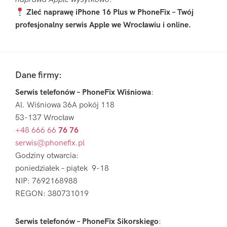
Zleć naprawę iPhone 16 Plus w PhoneFix – Twój
profesjonalny serwis Apple we Wrocławiu i online.
Pierwszy
Sidebar
Footer
Dane firmy:
Serwis telefonów – PhoneFix Wiśniowa
:
Al. Wiśniowa 36A pokój 118
53-137 Wrocław
+48 666 66
76 76
serwis@phonefix.pl
Godziny otwarcia:
poniedziałek – piątek 9-18
NIP: 7692168988
REGON: 380731019
Serwis telefonów – PhoneFix Sikorskiego
: