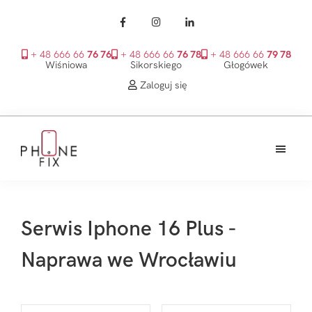
+ 48 666 66
76 76
+ 48 666 66
76 78
+ 48 666 66
79 78
Wiśniowa
Sikorskiego
Głogówek
Zaloguj się
Przejdź
Przejdź
Przejdź
do
do
do
treści
głównego
stopki
PhoneFix
paska
bocznego
Serwis Iphone 16 Plus -
Naprawa we Wrocławiu