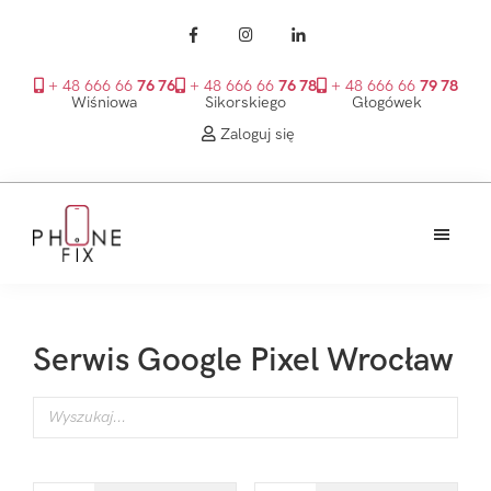
+ 48 666 66
76 76
+ 48 666 66
76 78
+ 48 666 66
79 78
Wiśniowa
Sikorskiego
Głogówek
Zaloguj się
Przejdź
Przejdź
Przejdź
do
do
do
treści
głównego
stopki
PhoneFix
paska
bocznego
Serwis Google Pixel Wrocław