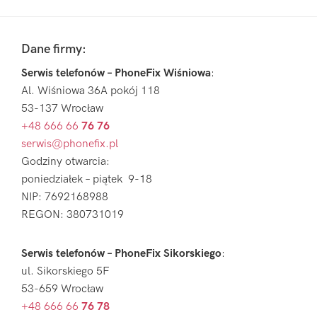
Pierwszy
Sidebar
Footer
Dane firmy:
Serwis telefonów – PhoneFix Wiśniowa
:
Al. Wiśniowa 36A pokój 118
53-137 Wrocław
+48 666 66
76 76
serwis@phonefix.pl
Godziny otwarcia:
poniedziałek – piątek 9-18
NIP: 7692168988
REGON: 380731019
Serwis telefonów – PhoneFix Sikorskiego
:
ul. Sikorskiego 5F
53-659 Wrocław
+48 666 66
76 78