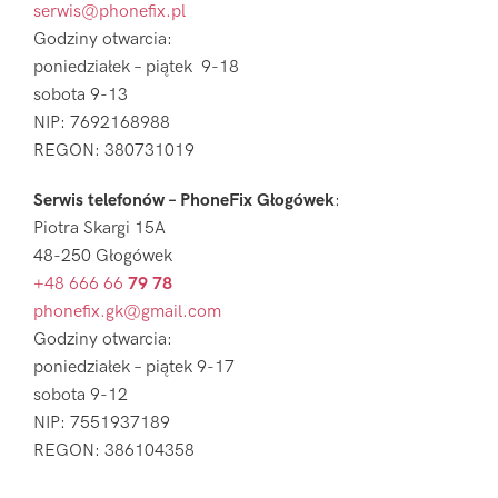
serwis@phonefix.pl
Godziny otwarcia:
poniedziałek – piątek 9-18
sobota 9-13
NIP: 7692168988
REGON: 380731019
Serwis telefonów – PhoneFix Głogówek
:
Piotra Skargi 15A
48-250 Głogówek
+48 666 66
79 78
phonefix.gk@gmail.com
Godziny otwarcia:
poniedziałek – piątek 9-17
sobota 9-12
NIP: 7551937189
REGON: 386104358