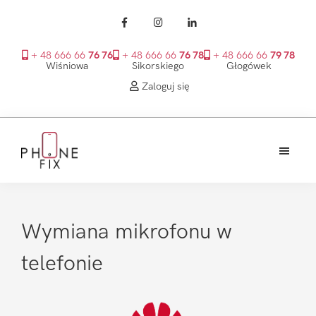
+ 48 666 66
76 76
+ 48 666 66
76 78
+ 48 666 66
79 78
Wiśniowa
Sikorskiego
Głogówek
Zaloguj się
Przejdź
Przejdź
Przejdź
do
do
do
treści
głównego
stopki
PhoneFix
paska
bocznego
Wymiana mikrofonu w
telefonie