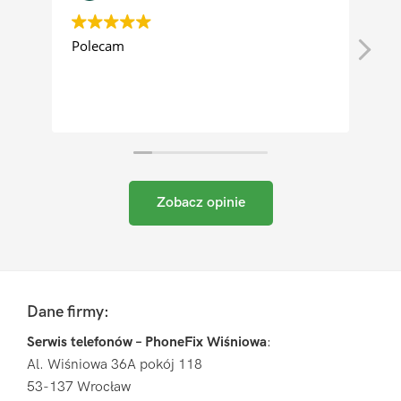
Polecam
Je
re
Te
Zobacz opinie
Pierwszy
Sidebar
Footer
Dane firmy:
Serwis telefonów – PhoneFix Wiśniowa
:
Al. Wiśniowa 36A pokój 118
53-137 Wrocław