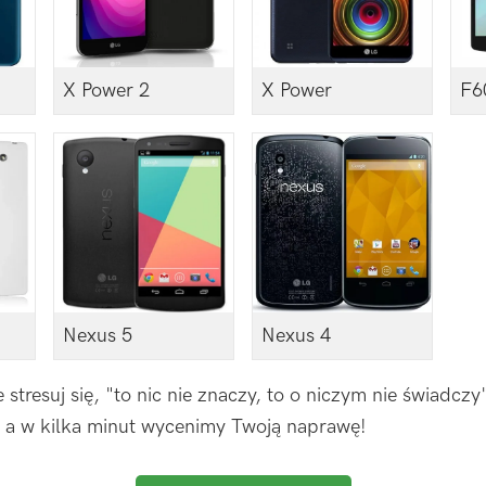
X Power 2
X Power
F6
Nexus 5
Nexus 4
stresuj się, "to nic nie znaczy, to o niczym nie świadczy
mi, a w kilka minut wycenimy Twoją naprawę!