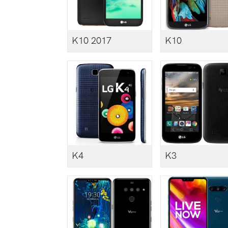
K10 2017
K10
K4
K3