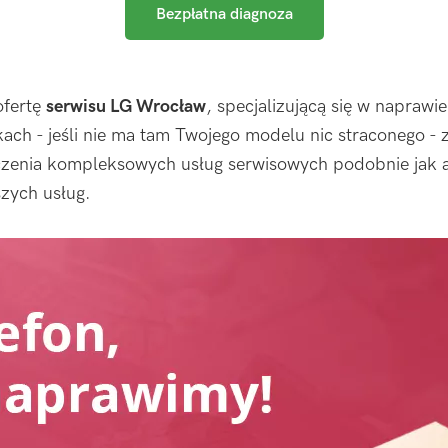
Bezpłatna diagnoza
ofertę
serwisu LG Wrocław
, specjalizującą się w napraw
kach - jeśli nie ma tam Twojego modelu nic straconego 
czenia kompleksowych usług serwisowych podobnie jak 
szych usług.