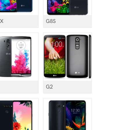
X
G8S
G2