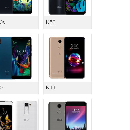
0s
K50
0
K11