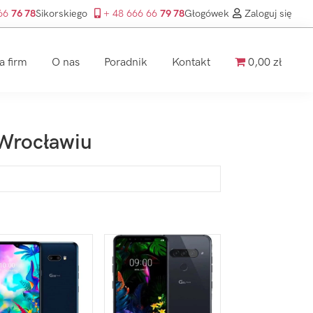
 66
76 78
Sikorskiego
+ 48 666 66
79 78
Głogówek
Zaloguj się
a firm
O nas
Poradnik
Kontakt
0,00 zł
 Wrocławiu