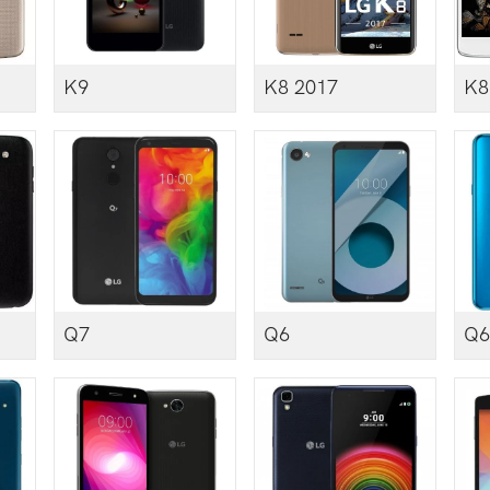
K9
K8 2017
K8
Q7
Q6
Q6