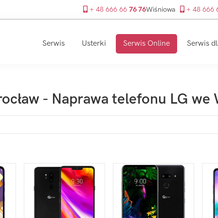
+ 48 666 66
76 76
Wiśniowa
+ 48 666
Serwis
Usterki
Serwis Online
Serwis dl
rocław - Naprawa telefonu LG we