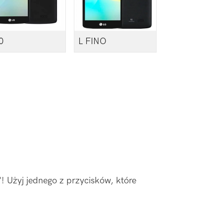
0
L FINO
"! Użyj jednego z przycisków, które