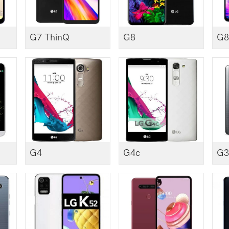
G7 ThinQ
G8
G8
G4
G4c
G3