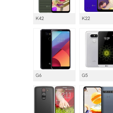
K42
K22
G6
G5