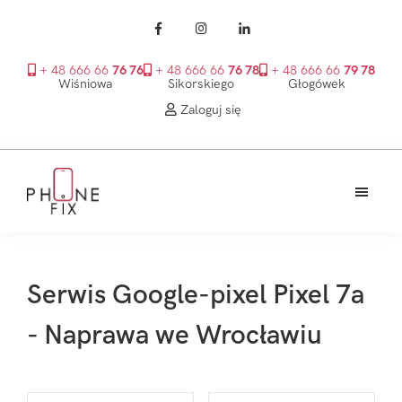
+ 48 666 66
76 76
+ 48 666 66
76 78
+ 48 666 66
79 78
Wiśniowa
Sikorskiego
Głogówek
Zaloguj się
Przejdź
Przejdź
Przejdź
do
do
do
treści
głównego
stopki
PhoneFix
paska
bocznego
Serwis Google-pixel Pixel 7a
- Naprawa we Wrocławiu