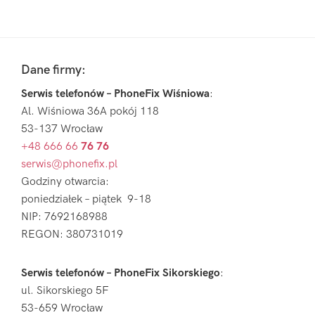
Pierwszy
Sidebar
Footer
Dane firmy:
Serwis telefonów – PhoneFix Wiśniowa
:
Al. Wiśniowa 36A pokój 118
53-137 Wrocław
+48 666 66
76 76
serwis@phonefix.pl
Godziny otwarcia:
poniedziałek – piątek 9-18
NIP: 7692168988
REGON: 380731019
Serwis telefonów – PhoneFix Sikorskiego
:
ul. Sikorskiego 5F
53-659 Wrocław