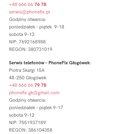
+48 666 66
76 78
serwis@phonefix.pl
Godziny otwarcia:
poniedziałek – piątek 9-18
sobota 9-13
NIP: 7692168988
REGON: 380731019
Serwis telefonów – PhoneFix Głogówek
:
Piotra Skargi 15A
48-250 Głogówek
+48 666 66
79 78
phonefix.gk@gmail.com
Godziny otwarcia:
poniedziałek – piątek 9-17
sobota 9-12
NIP: 7551937189
REGON: 386104358