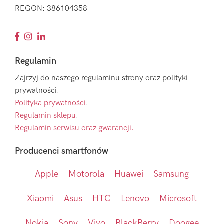
REGON: 386104358
Regulamin
Zajrzyj do naszego regulaminu strony oraz polityki
prywatności.
Polityka prywatności
.
Regulamin sklepu
.
Regulamin serwisu oraz gwarancji.
Producenci smartfonów
Apple
Motorola
Huawei
Samsung
Xiaomi
Asus
HTC
Lenovo
Microsoft
Nokia
Sony
Vivo
BlackBerry
Doogee