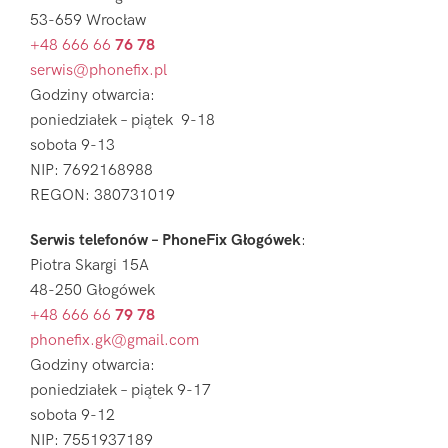
53-659 Wrocław
+48 666 66
76 78
serwis@phonefix.pl
Godziny otwarcia:
poniedziałek – piątek 9-18
sobota 9-13
NIP: 7692168988
REGON: 380731019
Serwis telefonów – PhoneFix Głogówek
:
Piotra Skargi 15A
48-250 Głogówek
+48 666 66
79 78
phonefix.gk@gmail.com
Godziny otwarcia:
poniedziałek – piątek 9-17
sobota 9-12
NIP: 7551937189