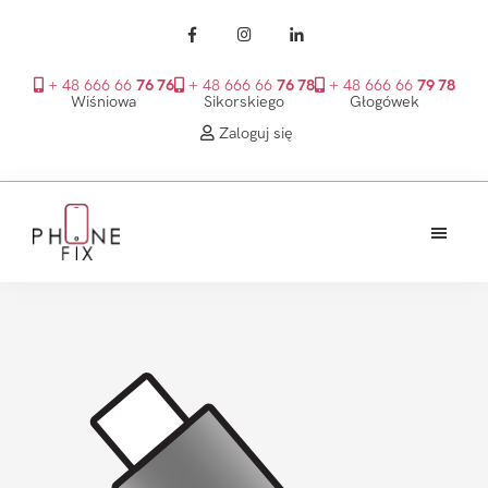
+ 48 666 66
76 76
+ 48 666 66
76 78
+ 48 666 66
79 78
Wiśniowa
Sikorskiego
Głogówek
Zaloguj się
Przejdź
Przejdź
Przejdź
do
do
do
treści
głównego
stopki
PhoneFix
paska
bocznego