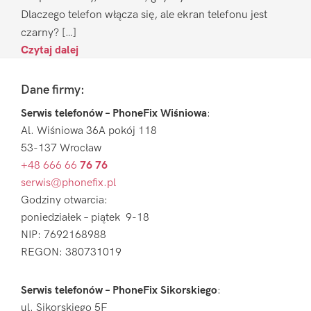
Dlaczego telefon włącza się, ale ekran telefonu jest
czarny? […]
Czytaj dalej
Footer
Dane firmy:
Serwis telefonów – PhoneFix Wiśniowa
:
Al. Wiśniowa 36A pokój 118
53-137 Wrocław
+48 666 66
76 76
serwis@phonefix.pl
Godziny otwarcia:
poniedziałek – piątek 9-18
NIP: 7692168988
REGON: 380731019
Serwis telefonów – PhoneFix Sikorskiego
:
ul. Sikorskiego 5F