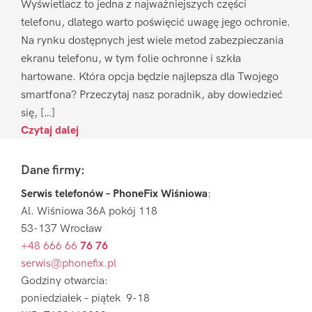
Wyświetlacz to jedna z najważniejszych części
telefonu, dlatego warto poświęcić uwagę jego ochronie.
Na rynku dostępnych jest wiele metod zabezpieczania
ekranu telefonu, w tym folie ochronne i szkła
hartowane. Która opcja będzie najlepsza dla Twojego
smartfona? Przeczytaj nasz poradnik, aby dowiedzieć
się, […]
Czytaj dalej
Footer
Dane firmy:
Serwis telefonów – PhoneFix Wiśniowa
:
Al. Wiśniowa 36A pokój 118
53-137 Wrocław
+48 666 66
76 76
serwis@phonefix.pl
Godziny otwarcia:
poniedziałek – piątek 9-18