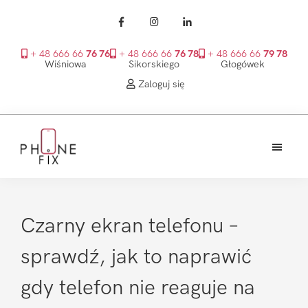
+ 48 666 66
76 76
+ 48 666 66
76 78
+ 48 666 66
79 78
Wiśniowa
Sikorskiego
Głogówek
Zaloguj się
Przejdź
Przejdź
Przejdź
do
do
do
treści
głównego
stopki
PhoneFix
paska
bocznego
Czarny ekran telefonu –
sprawdź, jak to naprawić
gdy telefon nie reaguje na