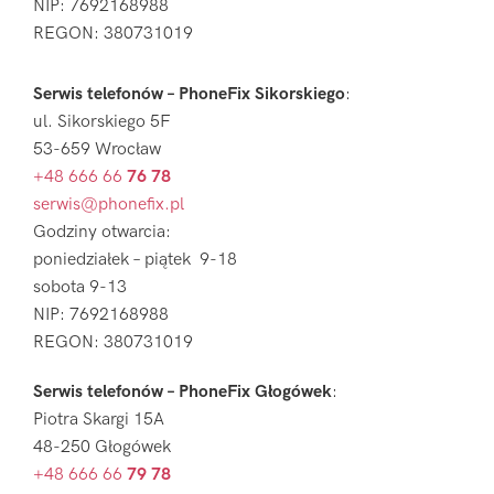
NIP: 7692168988
REGON: 380731019
Serwis telefonów – PhoneFix Sikorskiego
:
ul. Sikorskiego 5F
53-659 Wrocław
+48 666 66
76 78
serwis@phonefix.pl
Godziny otwarcia:
poniedziałek – piątek 9-18
sobota 9-13
NIP: 7692168988
REGON: 380731019
Serwis telefonów – PhoneFix Głogówek
:
Piotra Skargi 15A
48-250 Głogówek
+48 666 66
79 78