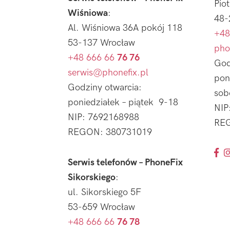
Pio
Wiśniowa
:
48-
Al. Wiśniowa 36A pokój 118
+48
53-137 Wrocław
pho
+48 666 66
76 76
God
serwis@phonefix.pl
pon
Godziny otwarcia:
sob
poniedziałek – piątek 9-18
NIP
NIP: 7692168988
REG
REGON: 380731019
Serwis telefonów – PhoneFix
Sikorskiego
:
ul. Sikorskiego 5F
53-659 Wrocław
+48 666 66
76 78