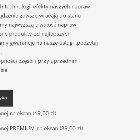
h technologii efekty naszych napraw
ądzenie zawsze wracają do stanu
amy najwyższą trwałość napraw,
one produkty od najlepszych
my gwarancję na nasze usługi (poczytaj
).
pności części i przy uprzednim
sie
yka
nnej na ekran
(69,00 zł)
ronnej PREMIUM na ekran
(89,00 zł)