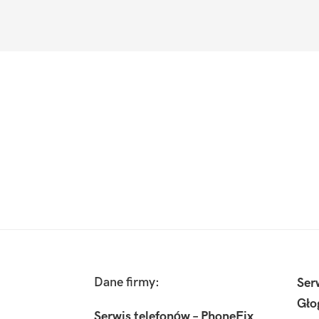
Footer
Dane firmy:
Ser
Gło
Serwis telefonów – PhoneFix