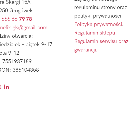
tra Skargi 15A
regulaminu strony oraz
250 Głogówek
polityki prywatności.
 666 66
79 78
Polityka prywatności
.
nefix.gk@gmail.com
Regulamin sklepu
.
ziny otwarcia:
Regulamin serwisu oraz
iedziałek – piątek 9-17
gwarancji.
ota 9-12
: 7551937189
ON: 386104358