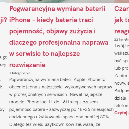
Pogwarancyjna wymiana baterii
Czar
ji?
iPhone – kiedy bateria traci
jak 
pojemność, objawy zużycia i
reag
22 kwiet
dlaczego profesjonalna naprawa
Twój te
w serwisie to najlepsze
wskazu
ługę
być sp
rozwiązanie
cej
lub pr
1 lutego 2026
Zanim 
.
Pogwarancyjna wymiana baterii Apple iPhone to
nowy, 
i:
obecnie jedna z najczęściej wykonywanych napraw
Podpow
w profesjonalnych serwisach. Nawet najlepsze
działa.
modele iPhone (od 11 do 16) tracą z czasem
telefon
axy
pojemność baterii – zazwyczaj po 18–36 miesiącach
Czytaj 
codziennego użytkowania spada ona poniżej 80%.
Dlatego też wielu użytkowników zauważa, że