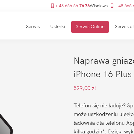
+ 48 666 66
76 76
Wiśniowa
+ 48 666
Serwis
Usterki
Serwis Online
Serwis dl
Naprawa gniaz
iPhone 16 Plus
529,00
zł
Telefon się nie ładuje? S
może uszkodzeniu uległo
ładownia dla telefonu Ap
kilka godzin*. Dzięki wy