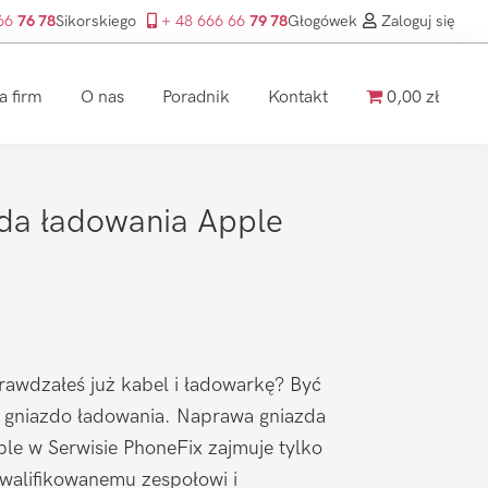
 66
76 78
Sikorskiego
+ 48 666 66
79 78
Głogówek
Zaloguj się
a firm
O nas
Poradnik
Kontakt
0,00 zł
da ładowania Apple
prawdzałeś już kabel i ładowarkę? Być
 gniazdo ładowania. Naprawa gniazda
ple w Serwisie PhoneFix zajmuje tylko
kwalifikowanemu zespołowi i