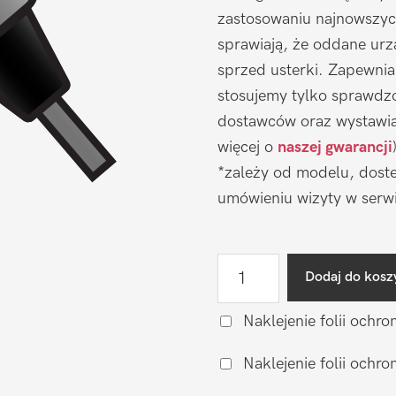
zastosowaniu najnowszyc
sprawiają, że oddane urz
sprzed usterki. Zapewni
stosujemy tylko sprawdz
dostawców oraz wystawia
więcej o
naszej gwarancji
*zależy od modelu, doste
umówieniu wizyty w serwi
ilość
Dodaj do kosz
Naprawa
gniazda
Naklejenie folii ochro
ładowania
Naklejenie folii och
Apple
iPhone