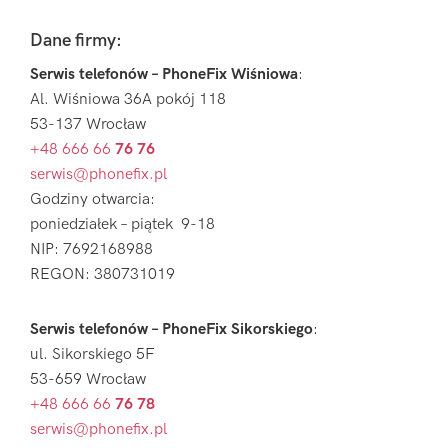
Footer
Dane firmy:
Serwis telefonów – PhoneFix Wiśniowa
:
Al. Wiśniowa 36A pokój 118
53-137 Wrocław
+48 666 66
76 76
serwis@phonefix.pl
Godziny otwarcia:
poniedziałek – piątek 9-18
NIP: 7692168988
REGON: 380731019
Serwis telefonów – PhoneFix Sikorskiego
:
ul. Sikorskiego 5F
53-659 Wrocław
+48 666 66
76 78
serwis@phonefix.pl