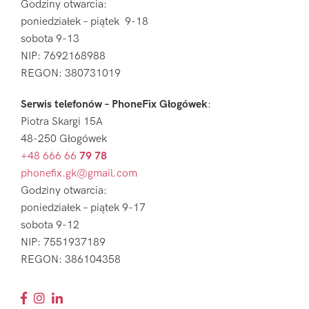
Godziny otwarcia:
poniedziałek – piątek 9-18
sobota 9-13
NIP: 7692168988
REGON: 380731019
Serwis telefonów – PhoneFix Głogówek
:
Piotra Skargi 15A
48-250 Głogówek
+48 666 66
79 78
phonefix.gk@gmail.com
Godziny otwarcia:
poniedziałek – piątek 9-17
sobota 9-12
NIP: 7551937189
REGON: 386104358