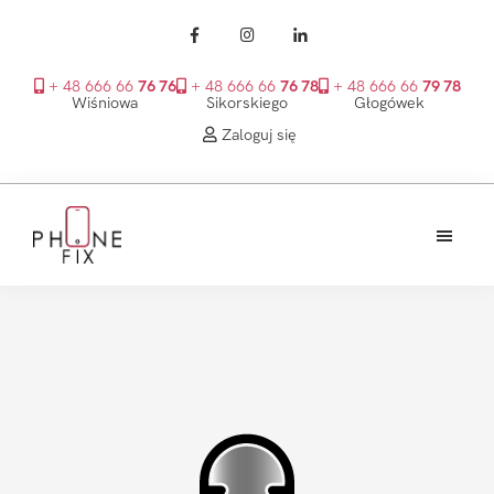
+ 48 666 66
76 76
+ 48 666 66
76 78
+ 48 666 66
79 78
Wiśniowa
Sikorskiego
Głogówek
Zaloguj się
Przejdź
Przejdź
Przejdź
do
do
do
treści
głównego
stopki
PhoneFix
paska
bocznego