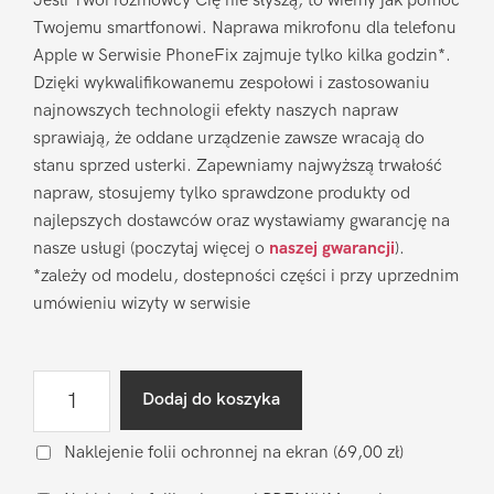
Jeśli Twoi rozmówcy Cię nie słyszą, to wiemy jak pomóc
Twojemu smartfonowi. Naprawa mikrofonu dla telefonu
Apple w Serwisie PhoneFix zajmuje tylko kilka godzin*.
Dzięki wykwalifikowanemu zespołowi i zastosowaniu
najnowszych technologii efekty naszych napraw
sprawiają, że oddane urządzenie zawsze wracają do
stanu sprzed usterki. Zapewniamy najwyższą trwałość
napraw, stosujemy tylko sprawdzone produkty od
najlepszych dostawców oraz wystawiamy gwarancję na
nasze usługi (poczytaj więcej o
naszej gwarancji
).
*zależy od modelu, dostepności części i przy uprzednim
umówieniu wizyty w serwisie
ilość
Dodaj do koszyka
Naprawa
mikrofonu
Naklejenie folii ochronnej na ekran
(69,00 zł)
Apple