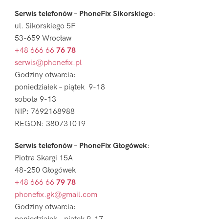
Serwis telefonów – PhoneFix Sikorskiego
:
ul. Sikorskiego 5F
53-659 Wrocław
+48 666 66
76 78
serwis@phonefix.pl
Godziny otwarcia:
poniedziałek – piątek 9-18
sobota 9-13
NIP: 7692168988
REGON: 380731019
Serwis telefonów – PhoneFix Głogówek
:
Piotra Skargi 15A
48-250 Głogówek
+48 666 66
79 78
phonefix.gk@gmail.com
Godziny otwarcia: