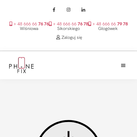
+ 48 666 66
76 76
+ 48 666 66
76 78
+ 48 666 66
79 78
Wiśniowa
Sikorskiego
Głogówek
Zaloguj się
Przejdź
Przejdź
Przejdź
do
do
do
treści
głównego
stopki
PhoneFix
paska
bocznego