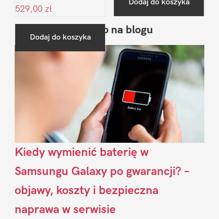
Dodaj do koszyka
529,00
zł
Ostatnio na blogu
Pierwszy
Dodaj do koszyka
Sidebar
Kiedy wymienić baterię w
Samsungu Galaxy po gwarancji? –
objawy, koszty i bezpieczna
naprawa w serwisie