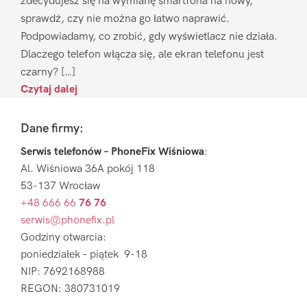
zdecydujesz się na wymianę smartfona na nowy,
sprawdź, czy nie można go łatwo naprawić.
Podpowiadamy, co zrobić, gdy wyświetlacz nie działa.
Dlaczego telefon włącza się, ale ekran telefonu jest
czarny? […]
Czytaj dalej
Footer
Dane firmy:
Serwis telefonów – PhoneFix Wiśniowa
:
Al. Wiśniowa 36A pokój 118
53-137 Wrocław
+48 666 66
76 76
serwis@phonefix.pl
Godziny otwarcia:
poniedziałek – piątek 9-18
NIP: 7692168988
REGON: 380731019