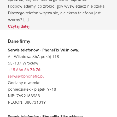
Podpowiadamy, co zrobić, gdy wyświetlacz nie działa.
Dlaczego telefon włącza się, ale ekran telefonu jest
czarny? […]
Czytaj dalej
Footer
Dane firmy:
Serwis telefonów – PhoneFix Wiśniowa
:
Al. Wiśniowa 36A pokój 118
53-137 Wrocław
+48 666 66
76 76
serwis@phonefix.pl
Godziny otwarcia:
poniedziałek – piątek 9-18
NIP: 7692168988
REGON: 380731019
Serwis telefonów – PhoneFix Sikorskiego
: