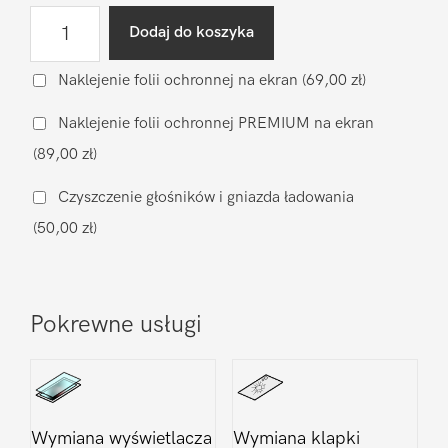
ilość
Dodaj do koszyka
Diagnostyka
po
Naklejenie folii ochronnej na ekran
(69,00 zł)
zalaniu
Naklejenie folii ochronnej PREMIUM na ekran
Apple
(89,00 zł)
iPhone
16
Czyszczenie głośników i gniazda ładowania
Plus
(50,00 zł)
Pokrewne usługi
Wymiana wyświetlacza
Wymiana klapki