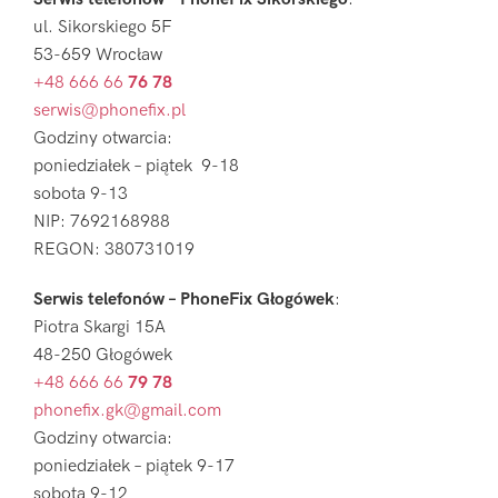
ul. Sikorskiego 5F
53-659 Wrocław
+48 666 66
76 78
serwis@phonefix.pl
Godziny otwarcia:
poniedziałek – piątek 9-18
sobota 9-13
NIP: 7692168988
REGON: 380731019
Serwis telefonów – PhoneFix Głogówek
:
Piotra Skargi 15A
48-250 Głogówek
+48 666 66
79 78
phonefix.gk@gmail.com
Godziny otwarcia:
poniedziałek – piątek 9-17
sobota 9-12