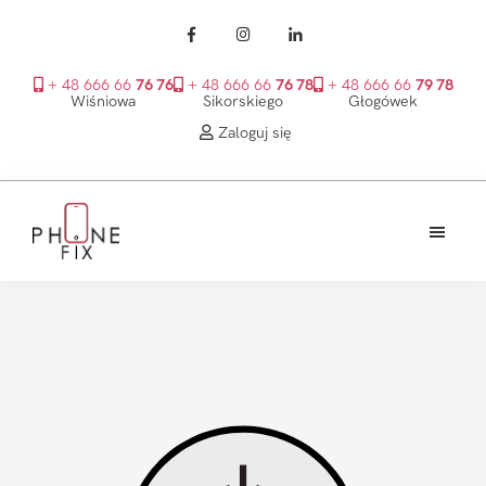
+ 48 666 66
76 76
+ 48 666 66
76 78
+ 48 666 66
79 78
Wiśniowa
Sikorskiego
Głogówek
Zaloguj się
Przejdź
Przejdź
Przejdź
do
do
do
treści
głównego
stopki
PhoneFix
paska
bocznego