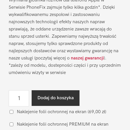
Wymiana głośnika rozmów dla telefonu Apple w
Serwisie PhoneFix zajmuje tylko kilka godzin*. Dzięki
wykwalifikowanemu zespołowi i zastosowaniu
najnowszych technologii efekty naszych napraw
sprawiają, że oddane urządzenie zawsze wracają do
stanu sprzed usterki. Zapewniamy najwyższą trwałość
napraw, stosujemy tylko sprawdzone produkty od
najlepszych dostawców oraz wystawiamy gwarancję na
nasze usługi (poczytaj więcej o
naszej gwarancji
).
*zależy od modelu, dostepności części i przy uprzednim
umówieniu wizyty w serwisie
ilość
Dodaj do koszyka
Wymiana
głośnika
Naklejenie folii ochronnej na ekran
(69,00 zł)
rozmów
Naklejenie folii ochronnej PREMIUM na ekran
Apple