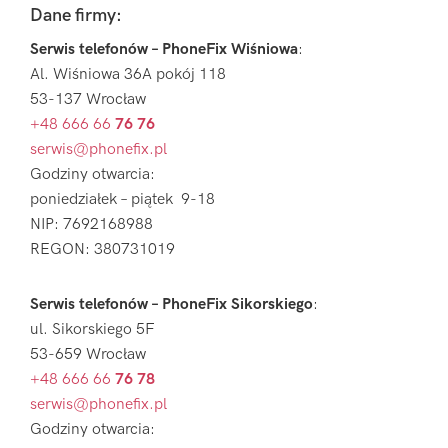
Footer
Dane firmy:
Serwis telefonów – PhoneFix Wiśniowa
:
Al. Wiśniowa 36A pokój 118
53-137 Wrocław
+48 666 66
76 76
serwis@phonefix.pl
Godziny otwarcia:
poniedziałek – piątek 9-18
NIP: 7692168988
REGON: 380731019
Serwis telefonów – PhoneFix Sikorskiego
:
ul. Sikorskiego 5F
53-659 Wrocław
+48 666 66
76 78
serwis@phonefix.pl
Godziny otwarcia: