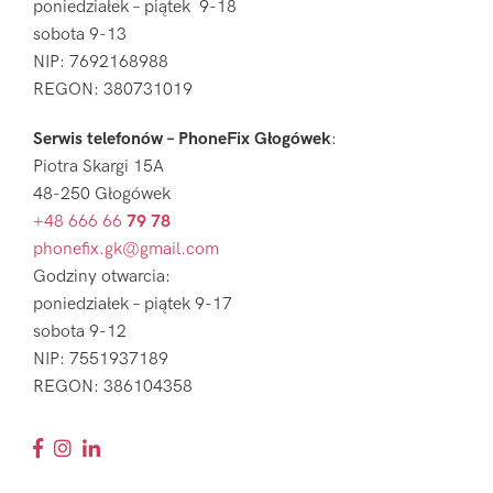
poniedziałek – piątek 9-18
sobota 9-13
NIP: 7692168988
REGON: 380731019
Serwis telefonów – PhoneFix Głogówek
:
Piotra Skargi 15A
48-250 Głogówek
+48 666 66
79 78
phonefix.gk@gmail.com
Godziny otwarcia:
poniedziałek – piątek 9-17
sobota 9-12
NIP: 7551937189
REGON: 386104358