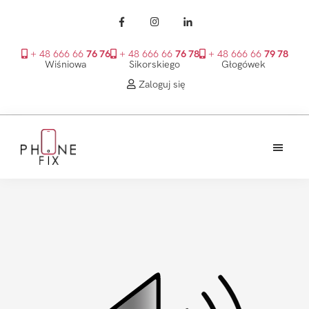
+ 48 666 66
76 76
+ 48 666 66
76 78
+ 48 666 66
79 78
Wiśniowa
Sikorskiego
Głogówek
Zaloguj się
Przejdź
Przejdź
Przejdź
do
do
do
treści
głównego
stopki
PhoneFix
paska
bocznego