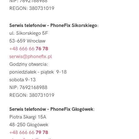
NIP: 7692168988
REGON: 380731019
Serwis telefonów – PhoneFix Sikorskiego
:
ul. Sikorskiego 5F
53-659 Wrocław
+48 666 66
76 78
serwis@phonefix.pl
Godziny otwarcia:
poniedziałek – piątek 9-18
sobota 9-13
NIP: 7692168988
REGON: 380731019
Serwis telefonów – PhoneFix Głogówek
:
Piotra Skargi 15A
48-250 Głogówek
+48 666 66
79 78