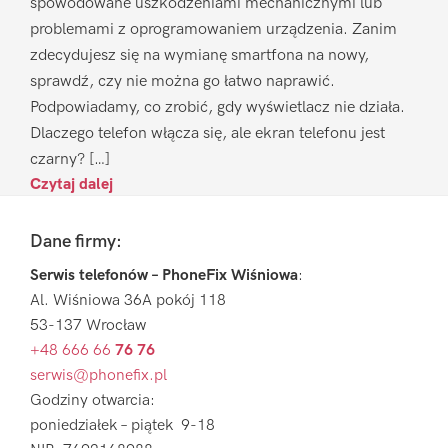
spowodowane uszkodzeniami mechanicznymi lub
problemami z oprogramowaniem urządzenia. Zanim
zdecydujesz się na wymianę smartfona na nowy,
sprawdź, czy nie można go łatwo naprawić.
Podpowiadamy, co zrobić, gdy wyświetlacz nie działa.
Dlaczego telefon włącza się, ale ekran telefonu jest
czarny? […]
Czytaj dalej
Footer
Dane firmy:
Serwis telefonów – PhoneFix Wiśniowa
:
Al. Wiśniowa 36A pokój 118
53-137 Wrocław
+48 666 66
76 76
serwis@phonefix.pl
Godziny otwarcia:
poniedziałek – piątek 9-18