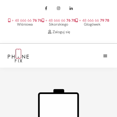
+ 48 666 66
76 76
+ 48 666 66
76 78
+ 48 666 66
79 78
Wiśniowa
Sikorskiego
Głogówek
Zaloguj się
Przejdź
Przejdź
Przejdź
do
do
do
treści
głównego
stopki
PhoneFix
paska
bocznego