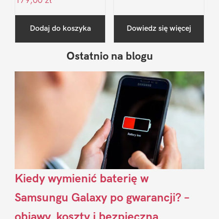
179,00
zł
Dodaj do koszyka
Dowiedz się więcej
Ostatnio na blogu
Pierwszy
Sidebar
Kiedy wymienić baterię w
Samsungu Galaxy po gwarancji? –
objawy, koszty i bezpieczna