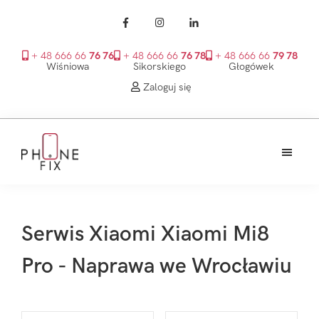
+ 48 666 66
76 76
+ 48 666 66
76 78
+ 48 666 66
79 78
Wiśniowa
Sikorskiego
Głogówek
Zaloguj się
Przejdź
Przejdź
Przejdź
do
do
do
treści
głównego
stopki
PhoneFix
paska
bocznego
Serwis Xiaomi Xiaomi Mi8
Pro - Naprawa we Wrocławiu