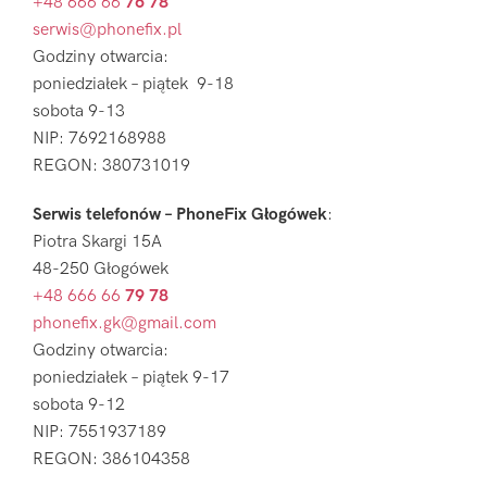
+48 666 66
76 78
serwis@phonefix.pl
Godziny otwarcia:
poniedziałek – piątek 9-18
sobota 9-13
NIP: 7692168988
REGON: 380731019
Serwis telefonów – PhoneFix Głogówek
:
Piotra Skargi 15A
48-250 Głogówek
+48 666 66
79 78
phonefix.gk@gmail.com
Godziny otwarcia:
poniedziałek – piątek 9-17
sobota 9-12
NIP: 7551937189
REGON: 386104358