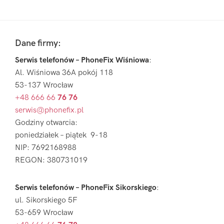
Pierwszy
Sidebar
Footer
Dane firmy:
Serwis telefonów – PhoneFix Wiśniowa
:
Al. Wiśniowa 36A pokój 118
53-137 Wrocław
+48 666 66
76 76
serwis@phonefix.pl
Godziny otwarcia:
poniedziałek – piątek 9-18
NIP: 7692168988
REGON: 380731019
Serwis telefonów – PhoneFix Sikorskiego
:
ul. Sikorskiego 5F
53-659 Wrocław