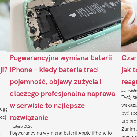
Pogwarancyjna wymiana baterii
Czar
ji?
iPhone – kiedy bateria traci
jak 
pojemność, objawy zużycia i
reag
22 kwiet
dlaczego profesjonalna naprawa
Twój te
w serwisie to najlepsze
wskazu
ługę
być sp
rozwiązanie
cej
lub pr
1 lutego 2026
Zanim 
.
Pogwarancyjna wymiana baterii Apple iPhone to