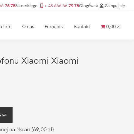
 66
76 78
Sikorskiego
+ 48 666 66
79 78
Głogówek
Zaloguj się
a firm
O nas
Poradnik
Kontakt
0,00 zł
fonu Xiaomi Xiaomi
yka
nnej na ekran
(69,00 zł)