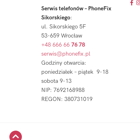
Serwis telefonów – PhoneFix
Sikorskiego
:
ul. Sikorskiego 5F
53-659 Wrocław
+48 666 66
76 78
serwis@phonefix.pl
Godziny otwarcia:
poniedziałek – piątek 9-18
sobota 9-13
NIP: 7692168988
REGON: 380731019