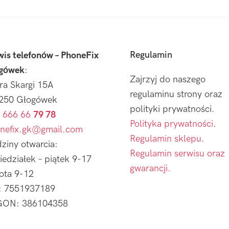
Regulamin
wis telefonów – PhoneFix
gówek
:
Zajrzyj do naszego
tra Skargi 15A
regulaminu strony oraz
250 Głogówek
polityki prywatności.
 666 66
79 78
Polityka prywatności
.
nefix.gk@gmail.com
Regulamin sklepu
.
ziny otwarcia:
Regulamin serwisu oraz
iedziałek – piątek 9-17
gwarancji.
ota 9-12
: 7551937189
ON: 386104358