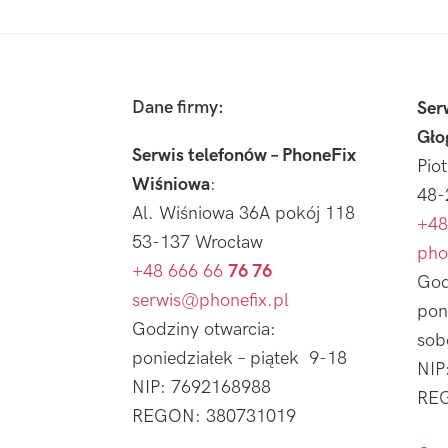
Footer
Dane firmy:
Ser
Gło
Serwis telefonów – PhoneFix
Pio
Wiśniowa
:
48-
Al. Wiśniowa 36A pokój 118
+48
53-137 Wrocław
pho
+48 666 66
76 76
God
serwis@phonefix.pl
pon
Godziny otwarcia:
sob
poniedziałek – piątek 9-18
NIP
NIP: 7692168988
REG
REGON: 380731019