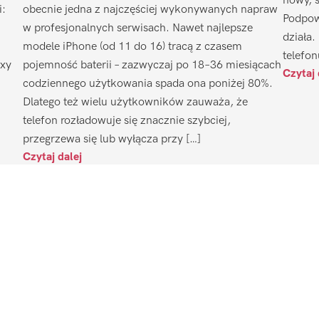
nowy, 
i:
obecnie jedna z najczęściej wykonywanych napraw
Podpow
w profesjonalnych serwisach. Nawet najlepsze
działa.
modele iPhone (od 11 do 16) tracą z czasem
telefon
axy
pojemność baterii – zazwyczaj po 18–36 miesiącach
Czytaj 
codziennego użytkowania spada ona poniżej 80%.
Dlatego też wielu użytkowników zauważa, że
telefon rozładowuje się znacznie szybciej,
przegrzewa się lub wyłącza przy […]
Czytaj dalej