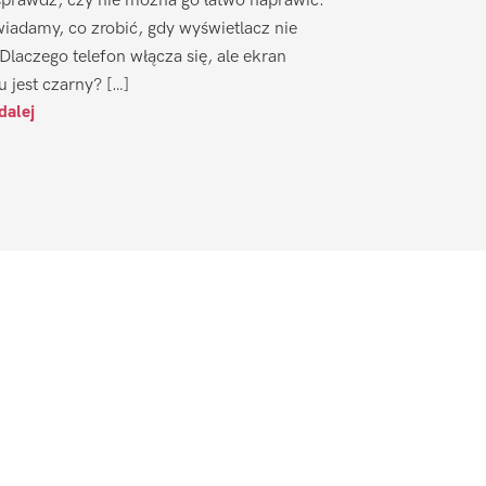
sprawdź, czy nie można go łatwo naprawić.
iadamy, co zrobić, gdy wyświetlacz nie
 Dlaczego telefon włącza się, ale ekran
u jest czarny? […]
dalej