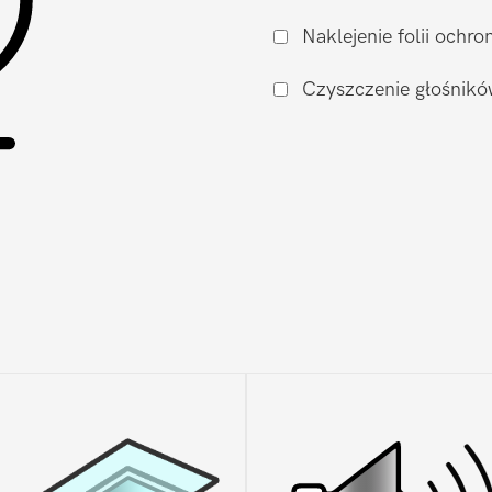
Xiaomi
Naklejenie folii och
Xiaomi
Mi8
Czyszczenie głośnikó
Pro