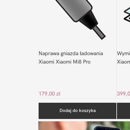
Naprawa gniazda ładowania
Wymia
Xiaomi Xiaomi Mi8 Pro
Xiaom
179,00
zł
399,
Dodaj do koszyka