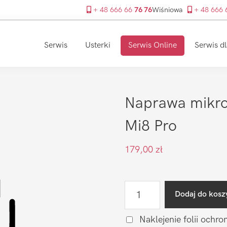
+ 48 666 66
76 76
Wiśniowa
+ 48 666
Serwis
Usterki
Serwis Online
Serwis dl
Naprawa mikro
Mi8 Pro
179,00
zł
ilość
Dodaj do kosz
Naprawa
mikrofonu
Naklejenie folii ochro