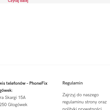
Czytaj dalej
Regulamin
wis telefonów – PhoneFix
gówek
:
Zajrzyj do naszego
tra Skargi 15A
regulaminu strony oraz
250 Głogówek
polityki prywatności.