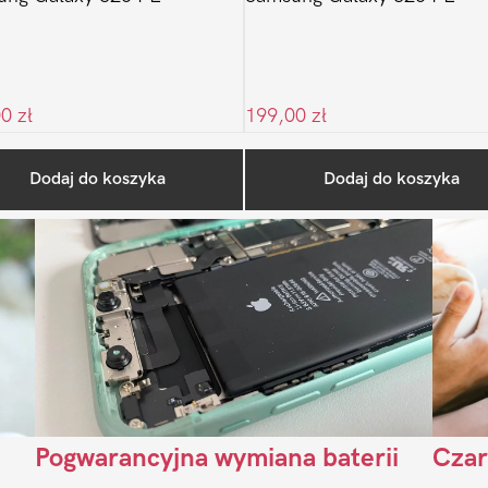
00
zł
199,00
zł
Ostatnio na blogu
Dodaj do koszyka
Dodaj do koszyka
Pogwarancyjna wymiana baterii
Czar