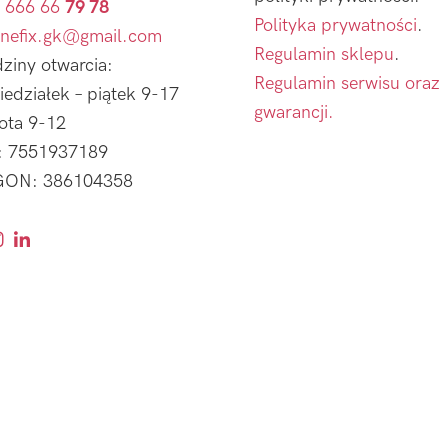
 666 66
79 78
Polityka prywatności
.
nefix.gk@gmail.com
Regulamin sklepu
.
ziny otwarcia:
Regulamin serwisu oraz
iedziałek – piątek 9-17
gwarancji.
ota 9-12
: 7551937189
ON: 386104358