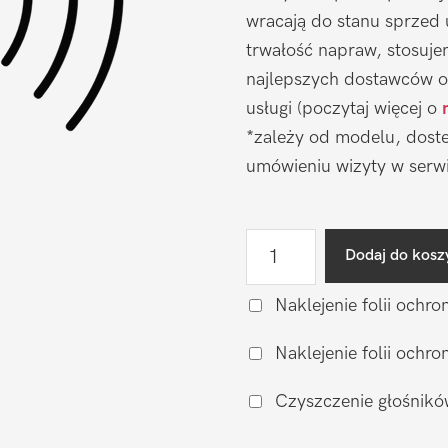
wracają do stanu sprzed
trwałość napraw, stosuj
najlepszych dostawców o
usługi (poczytaj więcej o
*zależy od modelu, doste
umówieniu wizyty w serwi
ilość
Dodaj do kosz
Wymiana
głośnika
Naklejenie folii ochro
muzycznego
Naklejenie folii och
Samsung
Galaxy
Czyszczenie głośnikó
S25
FE