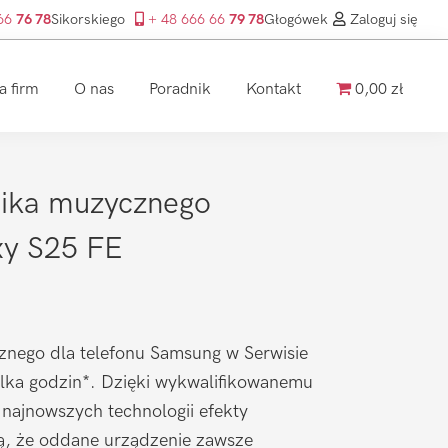
 66
76 78
Sikorskiego
+ 48 666 66
79 78
Głogówek
Zaloguj się
a firm
O nas
Poradnik
Kontakt
0,00 zł
ika muzycznego
y S25 FE
nego dla telefonu Samsung w Serwisie
ilka godzin*. Dzięki wykwalifikowanemu
 najnowszych technologii efekty
ą, że oddane urządzenie zawsze