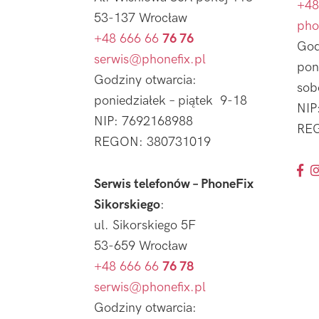
+48
53-137 Wrocław
pho
+48 666 66
76 76
God
serwis@phonefix.pl
pon
Godziny otwarcia:
sob
poniedziałek – piątek 9-18
NIP
NIP: 7692168988
REG
REGON: 380731019
Serwis telefonów – PhoneFix
Sikorskiego
:
ul. Sikorskiego 5F
53-659 Wrocław
+48 666 66
76 78
serwis@phonefix.pl
Godziny otwarcia: