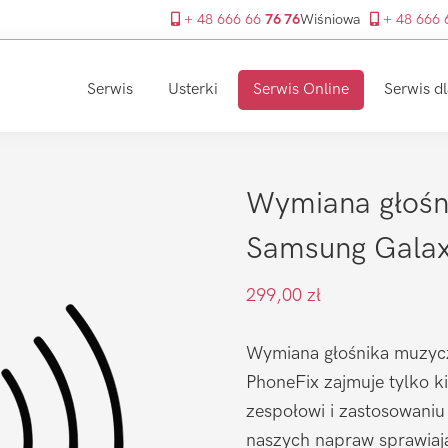
+ 48 666 66
76 76
Wiśniowa
+ 48 666
Serwis
Usterki
Serwis Online
Serwis dl
Wymiana głośn
Samsung Galax
299,00
zł
Wymiana głośnika muzycz
PhoneFix zajmuje tylko k
zespołowi i zastosowaniu
naszych napraw sprawiaj