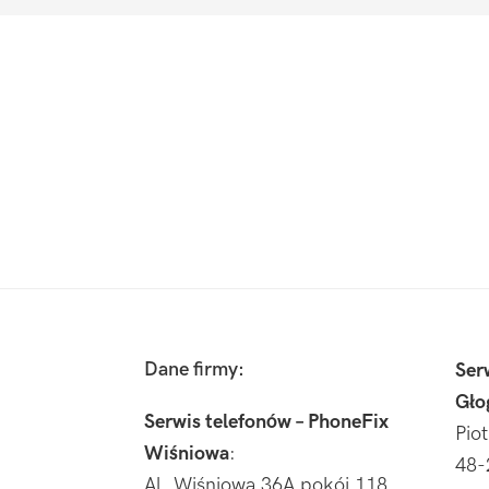
Footer
Dane firmy:
Ser
Gło
Serwis telefonów – PhoneFix
Pio
Wiśniowa
:
48-
Al. Wiśniowa 36A pokój 118