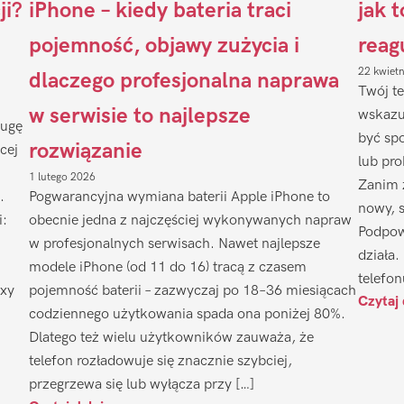
ji?
iPhone – kiedy bateria traci
jak 
pojemność, objawy zużycia i
reag
22 kwiet
dlaczego profesjonalna naprawa
Twój te
w serwisie to najlepsze
wskazu
ługę
być sp
rozwiązanie
cej
lub pr
1 lutego 2026
Zanim 
.
Pogwarancyjna wymiana baterii Apple iPhone to
nowy, 
i:
obecnie jedna z najczęściej wykonywanych napraw
Podpow
w profesjonalnych serwisach. Nawet najlepsze
działa.
modele iPhone (od 11 do 16) tracą z czasem
telefon
axy
pojemność baterii – zazwyczaj po 18–36 miesiącach
Czytaj 
codziennego użytkowania spada ona poniżej 80%.
Dlatego też wielu użytkowników zauważa, że
telefon rozładowuje się znacznie szybciej,
przegrzewa się lub wyłącza przy […]