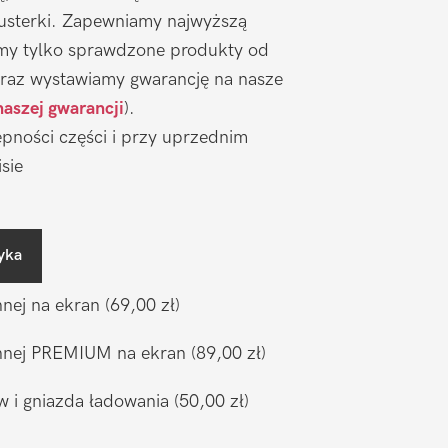
 usterki. Zapewniamy najwyższą
emy tylko sprawdzone produkty od
raz wystawiamy gwarancję na nasze
naszej gwarancji
).
pności części i przy uprzednim
sie
yka
nnej na ekran
(69,00 zł)
ronnej PREMIUM na ekran
(89,00 zł)
w i gniazda ładowania
(50,00 zł)