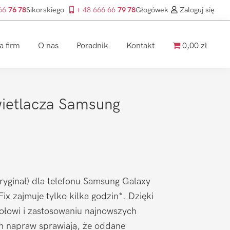
 66
76 78
Sikorskiego
+ 48 666 66
79 78
Głogówek
Zaloguj się
a firm
O nas
Poradnik
Kontakt
0,00 zł
ietlacza Samsung
yginał) dla telefonu Samsung Galaxy
x zajmuje tylko kilka godzin*. Dzięki
łowi i zastosowaniu najnowszych
ch napraw sprawiają, że oddane