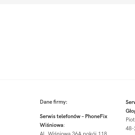
Footer
Dane firmy:
Ser
Gło
Serwis telefonów – PhoneFix
Pio
Wiśniowa
:
48-
Al. Wiśniowa 36A pokój 118