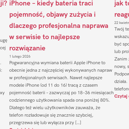
ji?
iPhone – kiedy bateria traci
jak 
pojemność, objawy zużycia i
reag
22 kwiet
dlaczego profesjonalna naprawa
Twój te
w serwisie to najlepsze
wskazu
ługę
być sp
rozwiązanie
cej
lub pr
1 lutego 2026
Zanim 
.
Pogwarancyjna wymiana baterii Apple iPhone to
nowy, 
i:
obecnie jedna z najczęściej wykonywanych napraw
Podpow
w profesjonalnych serwisach. Nawet najlepsze
działa.
modele iPhone (od 11 do 16) tracą z czasem
telefon
axy
pojemność baterii – zazwyczaj po 18–36 miesiącach
Czytaj 
codziennego użytkowania spada ona poniżej 80%.
Dlatego też wielu użytkowników zauważa, że
telefon rozładowuje się znacznie szybciej,
przegrzewa się lub wyłącza przy […]