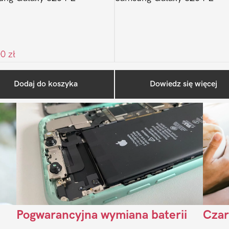
00
zł
Ostatnio na blogu
Dodaj do koszyka
Dowiedz się więcej
Pogwarancyjna wymiana baterii
Czar