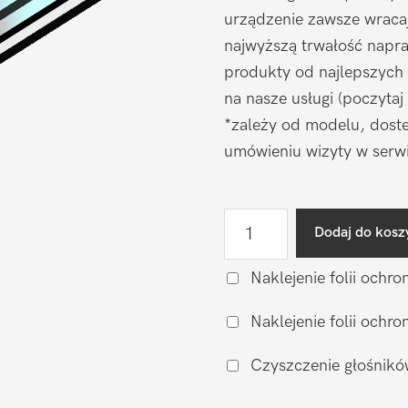
urządzenie zawsze wraca
najwyższą trwałość napr
produkty od najlepszych
na nasze usługi (poczytaj
*zależy od modelu, doste
umówieniu wizyty w serwi
ilość
Dodaj do kosz
Wymiana
wyświetlacza
Naklejenie folii ochro
Samsung
Naklejenie folii och
Galaxy
S25
Czyszczenie głośnikó
FE