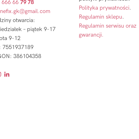
 666 66
79 78
Polityka prywatności
.
nefix.gk@gmail.com
Regulamin sklepu
.
ziny otwarcia:
Regulamin serwisu oraz
iedziałek – piątek 9-17
gwarancji.
ota 9-12
: 7551937189
ON: 386104358