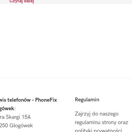
Czytaj dalej
Regulamin
wis telefonów – PhoneFix
gówek
:
Zajrzyj do naszego
tra Skargi 15A
regulaminu strony oraz
250 Głogówek
polityki prywatności.