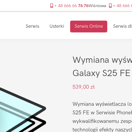
+ 48 666 66
76 76
Wiśniowa
+ 48 666
Serwis
Usterki
Serwis Online
Serwis dl
Wymiana wyśw
Galaxy S25 FE
539,00
zł
Wymiana wyświetlacza (or
S25 FE w Serwisie PhoneFi
wykwalifikowanemu zespo
technologii efekty naszy