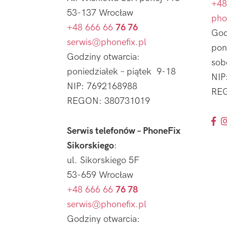
+48
53-137 Wrocław
pho
+48 666 66
76 76
God
serwis@phonefix.pl
pon
Godziny otwarcia:
sob
poniedziałek – piątek 9-18
NIP
NIP: 7692168988
REG
REGON: 380731019
Serwis telefonów – PhoneFix
Sikorskiego
:
ul. Sikorskiego 5F
53-659 Wrocław
+48 666 66
76 78
serwis@phonefix.pl
Godziny otwarcia: