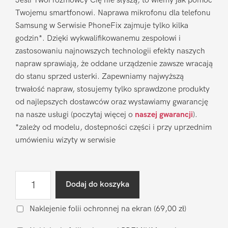
Jeśli Twoi rozmówcy Cię nie słyszą, to wiemy jak pomóc
Twojemu smartfonowi. Naprawa mikrofonu dla telefonu
Samsung w Serwisie PhoneFix zajmuje tylko kilka
godzin*. Dzięki wykwalifikowanemu zespołowi i
zastosowaniu najnowszych technologii efekty naszych
napraw sprawiają, że oddane urządzenie zawsze wracają
do stanu sprzed usterki. Zapewniamy najwyższą
trwałość napraw, stosujemy tylko sprawdzone produkty
od najlepszych dostawców oraz wystawiamy gwarancję
na nasze usługi (poczytaj więcej o
naszej gwarancji
).
*zależy od modelu, dostepności części i przy uprzednim
umówieniu wizyty w serwisie
ilość
Dodaj do koszyka
Naprawa
mikrofonu
Naklejenie folii ochronnej na ekran
(69,00 zł)
Samsung