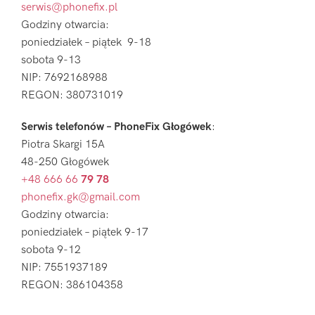
serwis@phonefix.pl
Godziny otwarcia:
poniedziałek – piątek 9-18
sobota 9-13
NIP: 7692168988
REGON: 380731019
Serwis telefonów – PhoneFix Głogówek
:
Piotra Skargi 15A
48-250 Głogówek
+48 666 66
79 78
phonefix.gk@gmail.com
Godziny otwarcia:
poniedziałek – piątek 9-17
sobota 9-12
NIP: 7551937189
REGON: 386104358