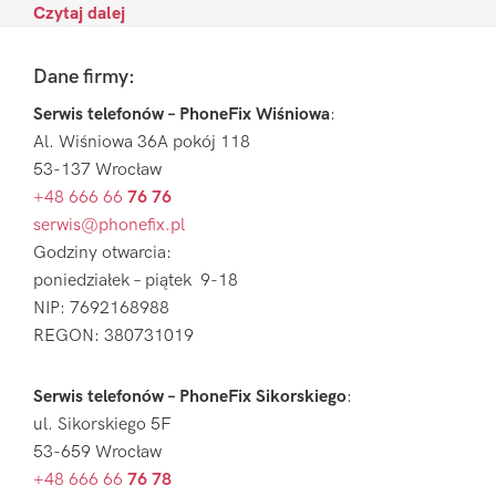
Czytaj dalej
Footer
Dane firmy:
Serwis telefonów – PhoneFix Wiśniowa
:
Al. Wiśniowa 36A pokój 118
53-137 Wrocław
+48 666 66
76 76
serwis@phonefix.pl
Godziny otwarcia:
poniedziałek – piątek 9-18
NIP: 7692168988
REGON: 380731019
Serwis telefonów – PhoneFix Sikorskiego
:
ul. Sikorskiego 5F
53-659 Wrocław
+48 666 66
76 78