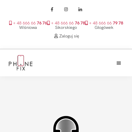
+ 48 666 66
76 76
+ 48 666 66
76 78
+ 48 666 66
79 78
Wiśniowa
Sikorskiego
Głogówek
Zaloguj się
Przejdź
Przejdź
Przejdź
do
do
do
treści
głównego
stopki
PhoneFix
paska
bocznego