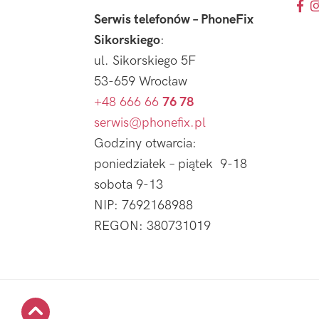
Serwis telefonów – PhoneFix
Sikorskiego
:
ul. Sikorskiego 5F
53-659 Wrocław
+48 666 66
76 78
serwis@phonefix.pl
Godziny otwarcia:
poniedziałek – piątek 9-18
sobota 9-13
NIP: 7692168988
REGON: 380731019