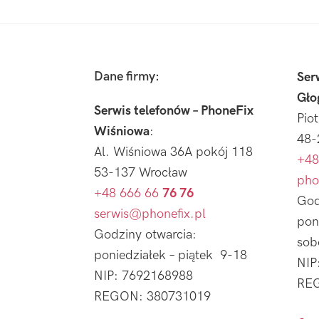
Footer
Dane firmy:
Ser
Gło
Serwis telefonów – PhoneFix
Pio
Wiśniowa
:
48-
Al. Wiśniowa 36A pokój 118
+48
53-137 Wrocław
pho
+48 666 66
76 76
God
serwis@phonefix.pl
pon
Godziny otwarcia:
sob
poniedziałek – piątek 9-18
NIP
NIP: 7692168988
REG
REGON: 380731019