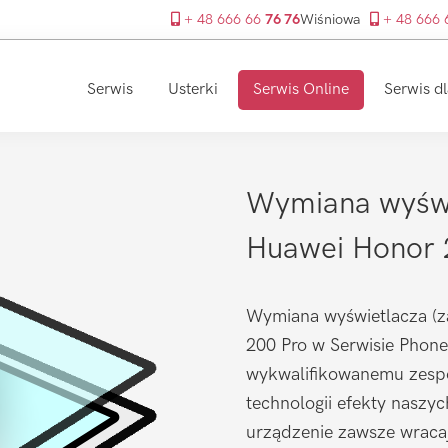
+ 48 666 66
76 76
Wiśniowa
+ 48 666
Serwis
Usterki
Serwis Online
Serwis dl
Wymiana wyświ
Huawei Honor 
Wymiana wyświetlacza (z
200 Pro w Serwisie PhoneF
wykwalifikowanemu zespo
technologii efekty naszy
urządzenie zawsze wraca