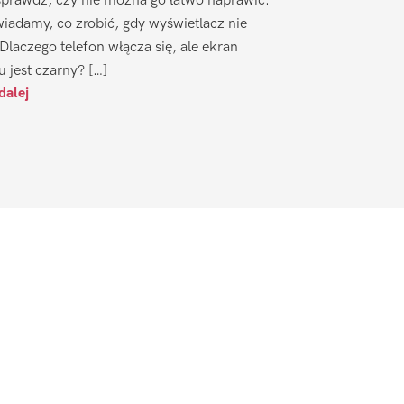
sprawdź, czy nie można go łatwo naprawić.
iadamy, co zrobić, gdy wyświetlacz nie
 Dlaczego telefon włącza się, ale ekran
u jest czarny? […]
dalej