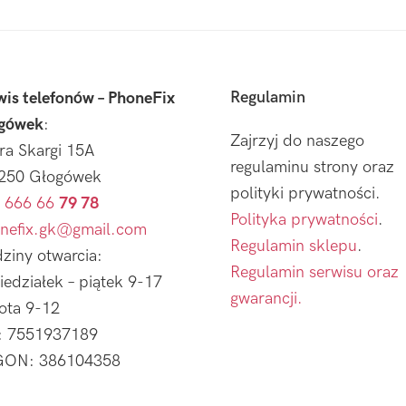
Regulamin
wis telefonów – PhoneFix
gówek
:
Zajrzyj do naszego
tra Skargi 15A
regulaminu strony oraz
250 Głogówek
polityki prywatności.
 666 66
79 78
Polityka prywatności
.
nefix.gk@gmail.com
Regulamin sklepu
.
ziny otwarcia:
Regulamin serwisu oraz
iedziałek – piątek 9-17
gwarancji.
ota 9-12
: 7551937189
ON: 386104358