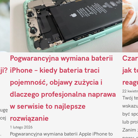
Pogwarancyjna wymiana baterii
Czar
ji?
iPhone – kiedy bateria traci
jak 
pojemność, objawy zużycia i
reag
22 kwiet
dlaczego profesjonalna naprawa
Twój te
w serwisie to najlepsze
wskazu
ługę
być sp
rozwiązanie
cej
lub pr
1 lutego 2026
Zanim 
.
Pogwarancyjna wymiana baterii Apple iPhone to