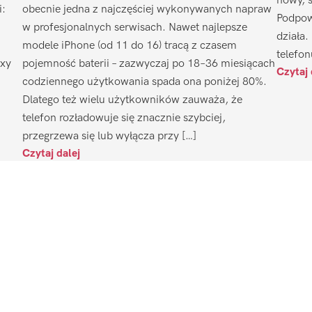
nowy, 
i:
obecnie jedna z najczęściej wykonywanych napraw
Podpow
w profesjonalnych serwisach. Nawet najlepsze
działa.
modele iPhone (od 11 do 16) tracą z czasem
telefon
axy
pojemność baterii – zazwyczaj po 18–36 miesiącach
Czytaj 
codziennego użytkowania spada ona poniżej 80%.
Dlatego też wielu użytkowników zauważa, że
telefon rozładowuje się znacznie szybciej,
przegrzewa się lub wyłącza przy […]
Czytaj dalej