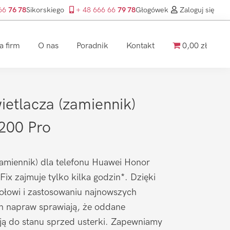
 66
76 78
Sikorskiego
+ 48 666 66
79 78
Głogówek
Zaloguj się
a firm
O nas
Poradnik
Kontakt
0,00 zł
etlacza (zamiennik)
200 Pro
amiennik) dla telefonu Huawei Honor
ix zajmuje tylko kilka godzin*. Dzięki
łowi i zastosowaniu najnowszych
ch napraw sprawiają, że oddane
ją do stanu sprzed usterki. Zapewniamy