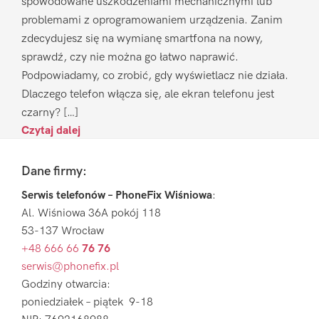
spowodowane uszkodzeniami mechanicznymi lub
problemami z oprogramowaniem urządzenia. Zanim
zdecydujesz się na wymianę smartfona na nowy,
sprawdź, czy nie można go łatwo naprawić.
Podpowiadamy, co zrobić, gdy wyświetlacz nie działa.
Dlaczego telefon włącza się, ale ekran telefonu jest
czarny? […]
Czytaj dalej
Footer
Dane firmy:
Serwis telefonów – PhoneFix Wiśniowa
:
Al. Wiśniowa 36A pokój 118
53-137 Wrocław
+48 666 66
76 76
serwis@phonefix.pl
Godziny otwarcia:
poniedziałek – piątek 9-18