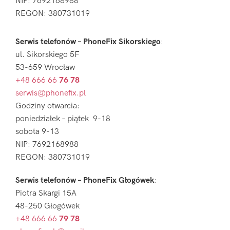
NIP: 7692168988
REGON: 380731019
Serwis telefonów – PhoneFix Sikorskiego
:
ul. Sikorskiego 5F
53-659 Wrocław
+48 666 66
76 78
serwis@phonefix.pl
Godziny otwarcia:
poniedziałek – piątek 9-18
sobota 9-13
NIP: 7692168988
REGON: 380731019
Serwis telefonów – PhoneFix Głogówek
:
Piotra Skargi 15A
48-250 Głogówek
+48 666 66
79 78