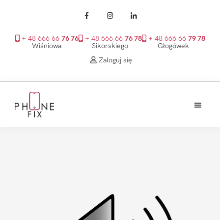
+ 48 666 66
76 76
+ 48 666 66
76 78
+ 48 666 66
79 78
Wiśniowa
Sikorskiego
Głogówek
Zaloguj się
Przejdź
Przejdź
Przejdź
do
do
do
treści
głównego
stopki
PhoneFix
paska
bocznego