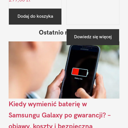
Dodaj do koszyka
Ostatnio na blogu
Pierwszy
Dowiedz się więcej
Sidebar
Kiedy wymienić baterię w
Samsungu Galaxy po gwarancji? –
objawy, koszty i bezpieczna