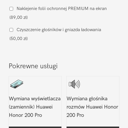
ładowania
Naklejenie folii ochronnej PREMIUM na ekran
Huawei
(89,00 zł)
Honor
200
Czyszczenie głośników i gniazda ładowania
Pro
(50,00 zł)
Pokrewne usługi
Wymiana wyświetlacza
Wymiana głośnika
(zamiennik) Huawei
rozmów Huawei Honor
Honor 200 Pro
200 Pro