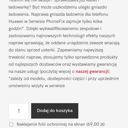
Telefon się nie ładuje? Sprawdzałeś już kabel i
ładowarkę? Być może uszkodzeniu uległo gniazdo
ładowania. Naprawa gniazda ładownia dla telefonu
Huawei w Serwisie PhoneFix zajmuje tylko kilka
godzin*. Dzięki wykwalifikowanemu zespołowi i
zastosowaniu najnowszych technologii efekty naszych
napraw sprawiają, że oddane urządzenie zawsze wracają
do stanu sprzed usterki. Zapewniamy najwyższą
trwałość napraw, stosujemy tylko sprawdzone produkty
od najlepszych dostawców oraz wystawiamy gwarancję
na nasze usługi (poczytaj więcej o
naszej gwarancji
).
*zależy od modelu, dostepności części i przy uprzednim
umówieniu wizyty w serwisie
ilość
Dodaj do koszyka
Naprawa
gniazda
Naklejenie folii ochronnej na ekran
(69,00 zł)