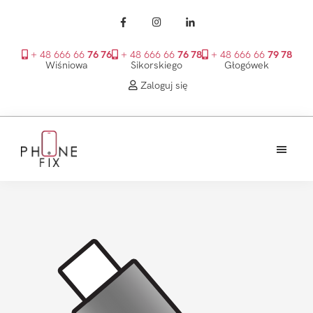
+ 48 666 66
76 76
+ 48 666 66
76 78
+ 48 666 66
79 78
Wiśniowa
Sikorskiego
Głogówek
Zaloguj się
Przejdź
Przejdź
Przejdź
do
do
do
treści
głównego
stopki
PhoneFix
paska
bocznego