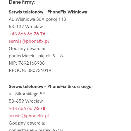
Footer
Dane firmy:
Serwis telefonów – PhoneFix Wiśniowa
:
Al. Wiśniowa 36A pokój 118
53-137 Wrocław
+48 666 66
76 76
serwis@phonefix.pl
Godziny otwarcia:
poniedziałek – piątek 9-18
NIP: 7692168988
REGON: 380731019
Serwis telefonów – PhoneFix Sikorskiego
:
ul. Sikorskiego 5F
53-659 Wrocław
+48 666 66
76 78
serwis@phonefix.pl
Godziny otwarcia:
poniedziałek – piątek 9-18