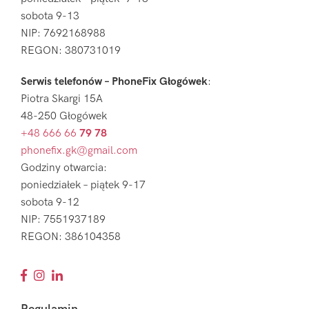
sobota 9-13
NIP: 7692168988
REGON: 380731019
Serwis telefonów – PhoneFix Głogówek
:
Piotra Skargi 15A
48-250 Głogówek
+48 666 66
79 78
phonefix.gk@gmail.com
Godziny otwarcia:
poniedziałek – piątek 9-17
sobota 9-12
NIP: 7551937189
REGON: 386104358