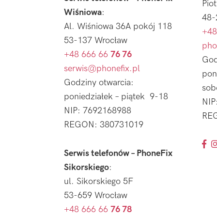
Pio
Wiśniowa
:
48-
Al. Wiśniowa 36A pokój 118
+48
53-137 Wrocław
pho
+48 666 66
76 76
God
serwis@phonefix.pl
pon
Godziny otwarcia:
sob
poniedziałek – piątek 9-18
NIP
NIP: 7692168988
REG
REGON: 380731019
Serwis telefonów – PhoneFix
Sikorskiego
:
ul. Sikorskiego 5F
53-659 Wrocław
+48 666 66
76 78