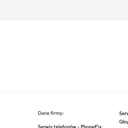
Footer
Dane firmy:
Ser
Gło
Serwis telefonów – PhoneFix