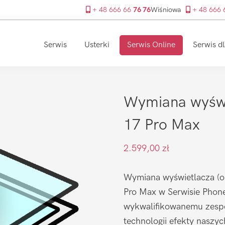
+ 48 666 66
76 76
Wiśniowa
+ 48 666
Serwis
Usterki
Serwis Online
Serwis dl
Wymiana wyświ
17 Pro Max
2.599,00
zł
Wymiana wyświetlacza (or
Pro Max w Serwisie PhoneF
wykwalifikowanemu zespo
technologii efekty naszy