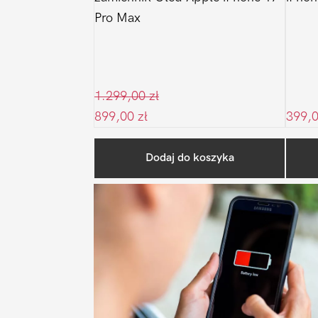
Pro Max
1.299,00
zł
899,00
zł
399,
Dodaj do koszyka