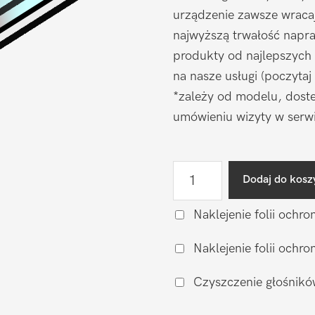
urządzenie zawsze wraca
najwyższą trwałość napr
produkty od najlepszych
na nasze usługi (poczytaj
*zależy od modelu, doste
umówieniu wizyty w serwi
ilość
Dodaj do kosz
Wymiana
wyświetlacza
Naklejenie folii ochro
Apple
Naklejenie folii och
iPhone
17
Czyszczenie głośnikó
Pro
Max