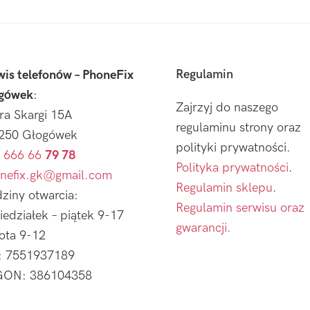
Regulamin
wis telefonów – PhoneFix
gówek
:
Zajrzyj do naszego
tra Skargi 15A
regulaminu strony oraz
250 Głogówek
polityki prywatności.
 666 66
79 78
Polityka prywatności
.
nefix.gk@gmail.com
Regulamin sklepu
.
ziny otwarcia:
Regulamin serwisu oraz
iedziałek – piątek 9-17
gwarancji.
ota 9-12
: 7551937189
ON: 386104358