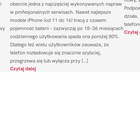
nowy, 
i:
obecnie jedna z najczęściej wykonywanych napraw
Podpow
w profesjonalnych serwisach. Nawet najlepsze
działa.
modele iPhone (od 11 do 16) tracą z czasem
telefon
axy
pojemność baterii – zazwyczaj po 18–36 miesiącach
Czytaj 
codziennego użytkowania spada ona poniżej 80%.
Dlatego też wielu użytkowników zauważa, że
telefon rozładowuje się znacznie szybciej,
przegrzewa się lub wyłącza przy […]
Czytaj dalej