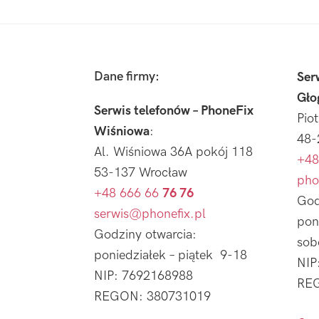
Footer
Dane firmy:
Ser
Gło
Serwis telefonów – PhoneFix
Pio
Wiśniowa
:
48-
Al. Wiśniowa 36A pokój 118
+48
53-137 Wrocław
pho
+48 666 66
76 76
God
serwis@phonefix.pl
pon
Godziny otwarcia:
sob
poniedziałek – piątek 9-18
NIP
NIP: 7692168988
REG
REGON: 380731019