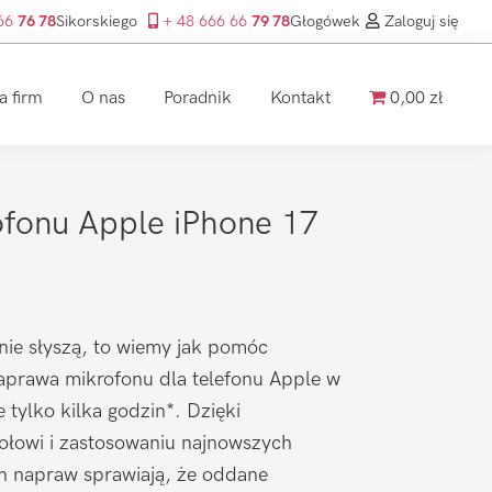
 66
76 78
Sikorskiego
+ 48 666 66
79 78
Głogówek
Zaloguj się
a firm
O nas
Poradnik
Kontakt
0,00 zł
fonu Apple iPhone 17
nie słyszą, to wiemy jak pomóc
prawa mikrofonu dla telefonu Apple w
 tylko kilka godzin*. Dzięki
łowi i zastosowaniu najnowszych
ch napraw sprawiają, że oddane