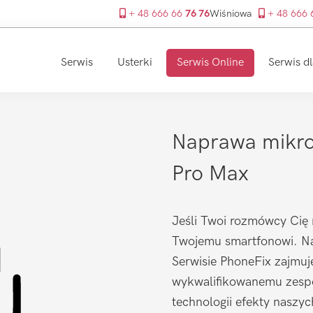
+ 48 666 66
76 76
Wiśniowa
+ 48 666
Serwis
Usterki
Serwis Online
Serwis dl
Naprawa mikro
Pro Max
Jeśli Twoi rozmówcy Cię 
Twojemu smartfonowi. Na
Serwisie PhoneFix zajmuje
wykwalifikowanemu zespo
technologii efekty naszy