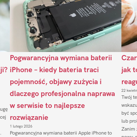
Pogwarancyjna wymiana baterii
Czar
ji?
iPhone – kiedy bateria traci
jak 
pojemność, objawy zużycia i
reag
22 kwiet
dlaczego profesjonalna naprawa
Twój te
w serwisie to najlepsze
wskazu
ługę
być sp
rozwiązanie
cej
lub pr
1 lutego 2026
Zanim 
.
Pogwarancyjna wymiana baterii Apple iPhone to