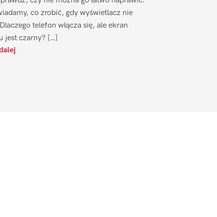
sprawdź, czy nie można go łatwo naprawić.
iadamy, co zrobić, gdy wyświetlacz nie
 Dlaczego telefon włącza się, ale ekran
u jest czarny? […]
dalej