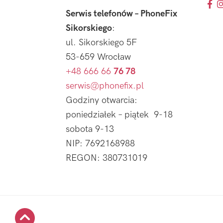
Serwis telefonów – PhoneFix
Sikorskiego
:
ul. Sikorskiego 5F
53-659 Wrocław
+48 666 66
76 78
serwis@phonefix.pl
Godziny otwarcia:
poniedziałek – piątek 9-18
sobota 9-13
NIP: 7692168988
REGON: 380731019