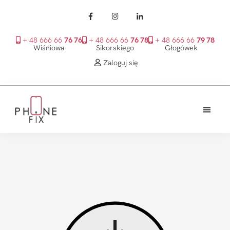
+ 48 666 66
76 76
+ 48 666 66
76 78
+ 48 666 66
79 78
Wiśniowa
Sikorskiego
Głogówek
Zaloguj się
Przejdź
Przejdź
Przejdź
do
do
do
treści
głównego
stopki
PhoneFix
paska
bocznego