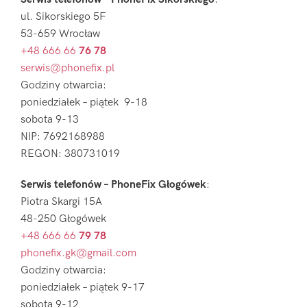
ul. Sikorskiego 5F
53-659 Wrocław
+48 666 66
76 78
serwis@phonefix.pl
Godziny otwarcia:
poniedziałek – piątek 9-18
sobota 9-13
NIP: 7692168988
REGON: 380731019
Serwis telefonów – PhoneFix Głogówek
:
Piotra Skargi 15A
48-250 Głogówek
+48 666 66
79 78
phonefix.gk@gmail.com
Godziny otwarcia:
poniedziałek – piątek 9-17
sobota 9-12