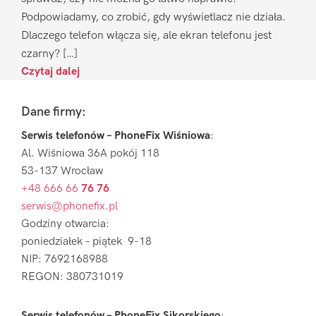
Podpowiadamy, co zrobić, gdy wyświetlacz nie działa.
Dlaczego telefon włącza się, ale ekran telefonu jest
czarny? […]
Czytaj dalej
Footer
Dane firmy:
Serwis telefonów – PhoneFix Wiśniowa
:
Al. Wiśniowa 36A pokój 118
53-137 Wrocław
+48 666 66
76 76
serwis@phonefix.pl
Godziny otwarcia:
poniedziałek – piątek 9-18
NIP: 7692168988
REGON: 380731019
Serwis telefonów – PhoneFix Sikorskiego
: