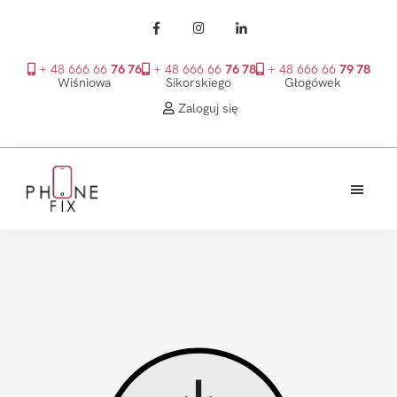
+ 48 666 66
76 76
+ 48 666 66
76 78
+ 48 666 66
79 78
Wiśniowa
Sikorskiego
Głogówek
Zaloguj się
Przejdź
Przejdź
Przejdź
do
do
do
treści
głównego
stopki
PhoneFix
paska
bocznego