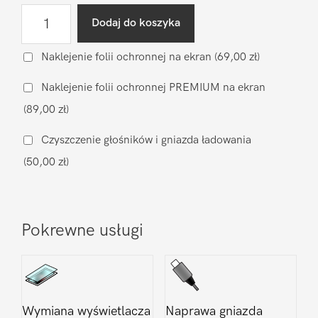
ilość
Dodaj do koszyka
Diagnostyka
po
Naklejenie folii ochronnej na ekran
(69,00 zł)
zalaniu
Naklejenie folii ochronnej PREMIUM na ekran
Apple
(89,00 zł)
iPhone
17
Czyszczenie głośników i gniazda ładowania
Pro
(50,00 zł)
Max
Pokrewne usługi
Wymiana wyświetlacza
Naprawa gniazda