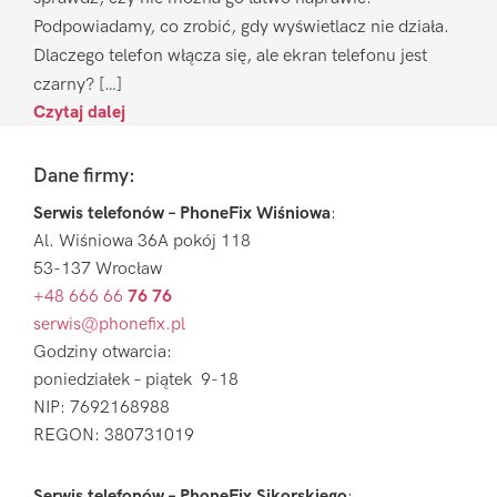
Podpowiadamy, co zrobić, gdy wyświetlacz nie działa.
Dlaczego telefon włącza się, ale ekran telefonu jest
czarny? […]
Czytaj dalej
Footer
Dane firmy:
Serwis telefonów – PhoneFix Wiśniowa
:
Al. Wiśniowa 36A pokój 118
53-137 Wrocław
+48 666 66
76 76
serwis@phonefix.pl
Godziny otwarcia:
poniedziałek – piątek 9-18
NIP: 7692168988
REGON: 380731019
Serwis telefonów – PhoneFix Sikorskiego
: