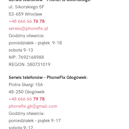
ul. Sikorskiego 5F
53-659 Wrocław
+48 666 66
76 78
serwis@phonefix.pl
Godziny otwarcia:
poniedziałek – piątek 9-18
sobota 9-13
NIP: 7692168988
REGON: 380731019
Serwis telefonów – PhoneFix Głogówek
:
Piotra Skargi 15A
48-250 Głogówek
+48 666 66
79 78
phonefix.gk@gmail.com
Godziny otwarcia:
poniedziałek – piątek 9-17
sobota 9-12