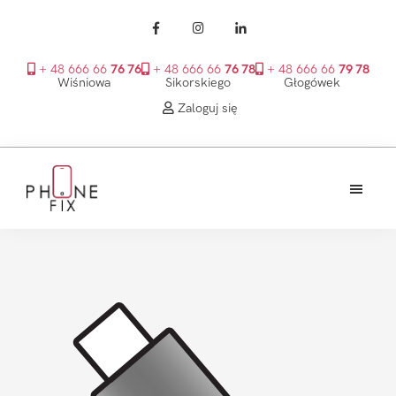
+ 48 666 66
76 76
+ 48 666 66
76 78
+ 48 666 66
79 78
Wiśniowa
Sikorskiego
Głogówek
Zaloguj się
Przejdź
Przejdź
Przejdź
do
do
do
treści
głównego
stopki
PhoneFix
paska
bocznego