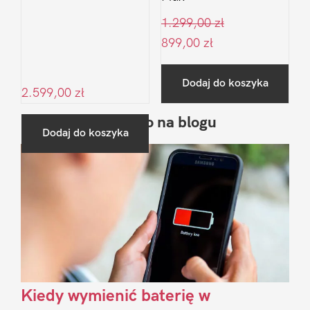
1.299,00
zł
899,00
zł
Dodaj do koszyka
2.599,00
zł
Ostatnio na blogu
Pierwszy
Dodaj do koszyka
Sidebar
Kiedy wymienić baterię w