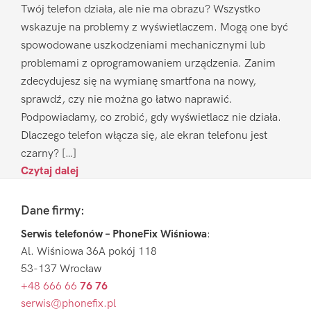
Twój telefon działa, ale nie ma obrazu? Wszystko
wskazuje na problemy z wyświetlaczem. Mogą one być
spowodowane uszkodzeniami mechanicznymi lub
problemami z oprogramowaniem urządzenia. Zanim
zdecydujesz się na wymianę smartfona na nowy,
sprawdź, czy nie można go łatwo naprawić.
Podpowiadamy, co zrobić, gdy wyświetlacz nie działa.
Dlaczego telefon włącza się, ale ekran telefonu jest
czarny? […]
Czytaj dalej
Footer
Dane firmy:
Serwis telefonów – PhoneFix Wiśniowa
:
Al. Wiśniowa 36A pokój 118
53-137 Wrocław
+48 666 66
76 76
serwis@phonefix.pl