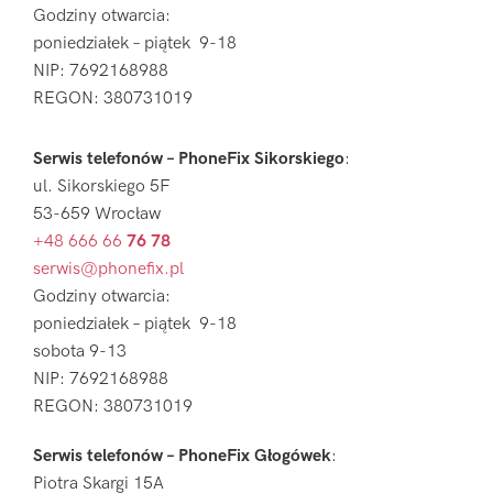
Godziny otwarcia:
poniedziałek – piątek 9-18
NIP: 7692168988
REGON: 380731019
Serwis telefonów – PhoneFix Sikorskiego
:
ul. Sikorskiego 5F
53-659 Wrocław
+48 666 66
76 78
serwis@phonefix.pl
Godziny otwarcia:
poniedziałek – piątek 9-18
sobota 9-13
NIP: 7692168988
REGON: 380731019
Serwis telefonów – PhoneFix Głogówek
:
Piotra Skargi 15A