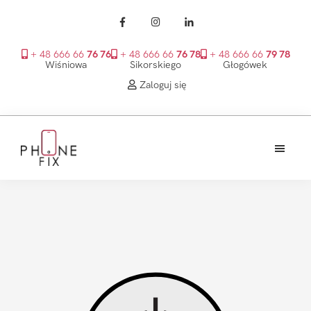
+ 48 666 66
76 76
+ 48 666 66
76 78
+ 48 666 66
79 78
Wiśniowa
Sikorskiego
Głogówek
Zaloguj się
Przejdź
Przejdź
Przejdź
do
do
do
treści
głównego
stopki
PhoneFix
paska
bocznego