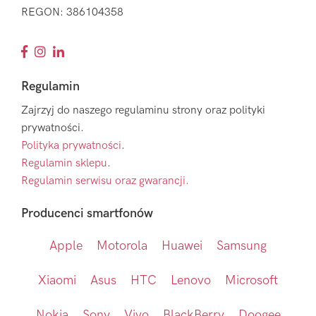
REGON: 386104358
Regulamin
Zajrzyj do naszego regulaminu strony oraz polityki
prywatności.
Polityka prywatności
.
Regulamin sklepu
.
Regulamin serwisu oraz gwarancji.
Producenci smartfonów
Apple
Motorola
Huawei
Samsung
Xiaomi
Asus
HTC
Lenovo
Microsoft
Nokia
Sony
Vivo
BlackBerry
Doogee