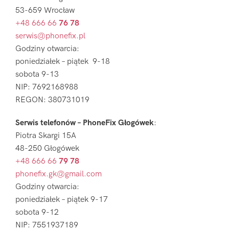
53-659 Wrocław
+48 666 66
76 78
serwis@phonefix.pl
Godziny otwarcia:
poniedziałek – piątek 9-18
sobota 9-13
NIP: 7692168988
REGON: 380731019
Serwis telefonów – PhoneFix Głogówek
:
Piotra Skargi 15A
48-250 Głogówek
+48 666 66
79 78
phonefix.gk@gmail.com
Godziny otwarcia:
poniedziałek – piątek 9-17
sobota 9-12
NIP: 7551937189