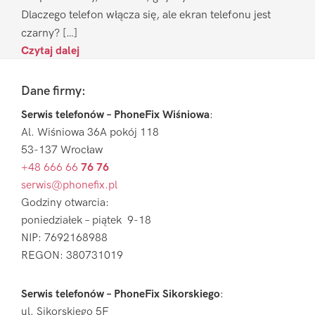
Dlaczego telefon włącza się, ale ekran telefonu jest
czarny? […]
Czytaj dalej
Footer
Dane firmy:
Serwis telefonów – PhoneFix Wiśniowa
:
Al. Wiśniowa 36A pokój 118
53-137 Wrocław
+48 666 66
76 76
serwis@phonefix.pl
Godziny otwarcia:
poniedziałek – piątek 9-18
NIP: 7692168988
REGON: 380731019
Serwis telefonów – PhoneFix Sikorskiego
:
ul. Sikorskiego 5F