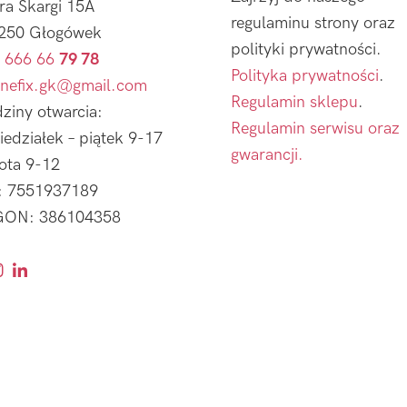
tra Skargi 15A
regulaminu strony oraz
250 Głogówek
polityki prywatności.
 666 66
79 78
Polityka prywatności
.
nefix.gk@gmail.com
Regulamin sklepu
.
ziny otwarcia:
Regulamin serwisu oraz
iedziałek – piątek 9-17
gwarancji.
ota 9-12
: 7551937189
ON: 386104358