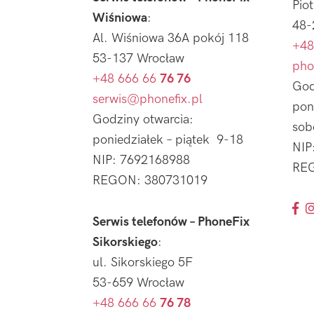
Pio
Wiśniowa
:
48-
Al. Wiśniowa 36A pokój 118
+48
53-137 Wrocław
pho
+48 666 66
76 76
God
serwis@phonefix.pl
pon
Godziny otwarcia:
sob
poniedziałek – piątek 9-18
NIP
NIP: 7692168988
REG
REGON: 380731019
Serwis telefonów – PhoneFix
Sikorskiego
:
ul. Sikorskiego 5F
53-659 Wrocław
+48 666 66
76 78