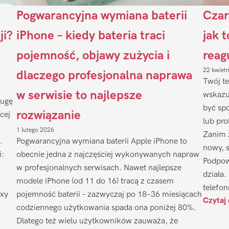
Pogwarancyjna wymiana baterii
Czar
ji?
iPhone – kiedy bateria traci
jak 
pojemność, objawy zużycia i
reag
22 kwiet
dlaczego profesjonalna naprawa
Twój te
w serwisie to najlepsze
wskazu
ługę
być sp
rozwiązanie
cej
lub pr
1 lutego 2026
Zanim 
.
Pogwarancyjna wymiana baterii Apple iPhone to
nowy, 
i:
obecnie jedna z najczęściej wykonywanych napraw
Podpow
w profesjonalnych serwisach. Nawet najlepsze
działa.
modele iPhone (od 11 do 16) tracą z czasem
telefon
axy
pojemność baterii – zazwyczaj po 18–36 miesiącach
Czytaj 
codziennego użytkowania spada ona poniżej 80%.
Dlatego też wielu użytkowników zauważa, że