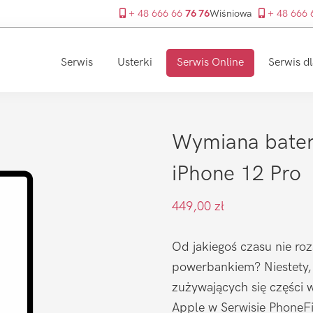
+ 48 666 66
76 76
Wiśniowa
+ 48 666
Serwis
Usterki
Serwis Online
Serwis dl
Wymiana bateri
iPhone 12 Pro
449,00
zł
Od jakiegoś czasu nie roz
powerbankiem? Niestety, b
zużywających się części w
Apple w Serwisie PhoneFix