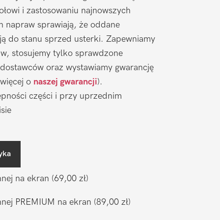
łowi i zastosowaniu najnowszych
ch napraw sprawiają, że oddane
ją do stanu sprzed usterki. Zapewniamy
aw, stosujemy tylko sprawdzone
 dostawców oraz wystawiamy gwarancję
 więcej o
naszej gwarancji
).
pności części i przy uprzednim
sie
yka
nnej na ekran
(69,00 zł)
ronnej PREMIUM na ekran
(89,00 zł)