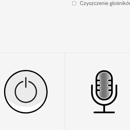
Czyszczenie głośnikó
iPhone
12
Pro