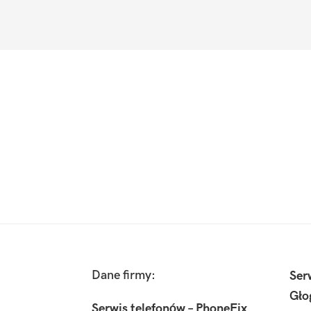
Footer
Dane firmy:
Ser
Gło
Serwis telefonów – PhoneFix