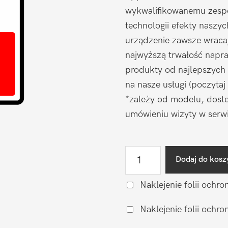
wykwalifikowanemu zespo
technologii efekty naszy
urządzenie zawsze wraca
najwyższą trwałość napr
produkty od najlepszych
na nasze usługi (poczytaj
*zależy od modelu, doste
umówieniu wizyty w serwi
ilość
Dodaj do kosz
Wymiana
baterii
Naklejenie folii ochro
na
Naklejenie folii och
oryginalną
Apple