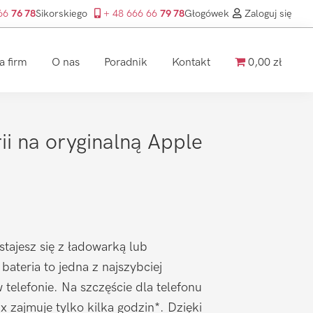
 66
76 78
Sikorskiego
+ 48 666 66
79 78
Głogówek
Zaloguj się
a firm
O nas
Poradnik
Kontakt
0,00 zł
i na oryginalną Apple
stajesz się z ładowarką lub
ateria to jedna z najszybciej
 telefonie. Na szczęście dla telefonu
 zajmuje tylko kilka godzin*. Dzięki