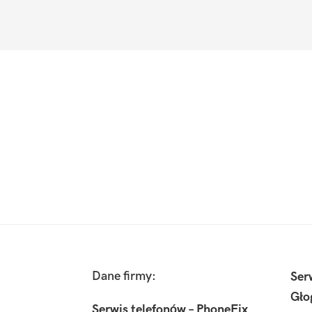
Footer
Dane firmy:
Ser
Gło
Serwis telefonów – PhoneFix