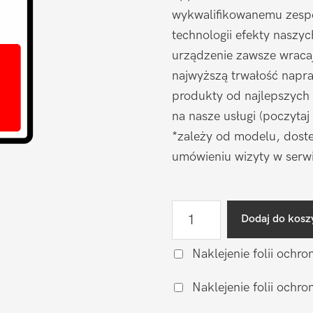
wykwalifikowanemu zespo
technologii efekty naszy
urządzenie zawsze wraca
najwyższą trwałość napr
produkty od najlepszych
na nasze usługi (poczytaj
*zależy od modelu, doste
umówieniu wizyty w serwi
ilość
Dodaj do kosz
Wymiana
baterii
Naklejenie folii ochro
na
Naklejenie folii och
zamiennik
Apple