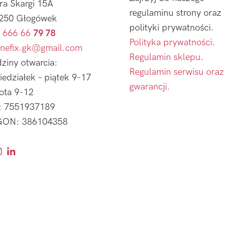
tra Skargi 15A
regulaminu strony oraz
250 Głogówek
polityki prywatności.
 666 66
79 78
Polityka prywatności
.
nefix.gk@gmail.com
Regulamin sklepu
.
ziny otwarcia:
Regulamin serwisu oraz
iedziałek – piątek 9-17
gwarancji.
ota 9-12
: 7551937189
ON: 386104358