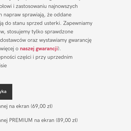
łowi i zastosowaniu najnowszych
ch napraw sprawiają, że oddane
ją do stanu sprzed usterki. Zapewniamy
aw, stosujemy tylko sprawdzone
 dostawców oraz wystawiamy gwarancję
 więcej o
naszej gwarancji
).
pności części i przy uprzednim
sie
yka
nnej na ekran
(69,00 zł)
ronnej PREMIUM na ekran
(89,00 zł)