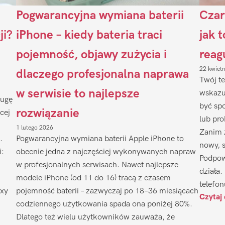
Pogwarancyjna wymiana baterii
Czar
ji?
iPhone – kiedy bateria traci
jak 
pojemność, objawy zużycia i
reag
22 kwiet
dlaczego profesjonalna naprawa
Twój te
w serwisie to najlepsze
wskazu
ługę
być sp
rozwiązanie
cej
lub pr
1 lutego 2026
Zanim 
.
Pogwarancyjna wymiana baterii Apple iPhone to
nowy, 
i:
obecnie jedna z najczęściej wykonywanych napraw
Podpow
w profesjonalnych serwisach. Nawet najlepsze
działa.
modele iPhone (od 11 do 16) tracą z czasem
telefon
axy
pojemność baterii – zazwyczaj po 18–36 miesiącach
Czytaj 
codziennego użytkowania spada ona poniżej 80%.
Dlatego też wielu użytkowników zauważa, że