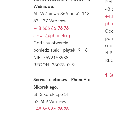
Pio
Wiśniowa
:
48-
Al. Wiśniowa 36A pokój 118
+48
53-137 Wrocław
pho
+48 666 66
76 76
God
serwis@phonefix.pl
pon
Godziny otwarcia:
sob
poniedziałek – piątek 9-18
NIP
NIP: 7692168988
REG
REGON: 380731019
Serwis telefonów – PhoneFix
Sikorskiego
:
ul. Sikorskiego 5F
53-659 Wrocław
+48 666 66
76 78