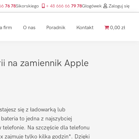
 66
76 78
Sikorskiego
+ 48 666 66
79 78
Głogówek
Zaloguj się
a firm
O nas
Poradnik
Kontakt
0,00 zł
i na zamiennik Apple
stajesz się z ładowarką lub
ateria to jedna z najszybciej
 telefonie. Na szczęście dla telefonu
 zajmuje tylko kilka godzin*. Dzięki