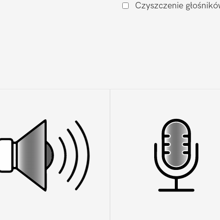
Czyszczenie głośnikó
iPhone
12
Pro