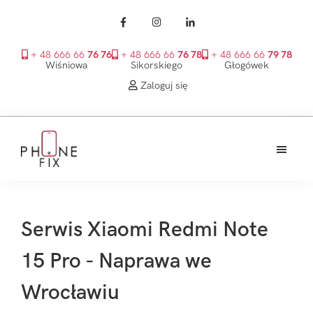
+ 48 666 66
76 76
+ 48 666 66
76 78
+ 48 666 66
79 78
Wiśniowa
Sikorskiego
Głogówek
Zaloguj się
Przejdź
Przejdź
Przejdź
do
do
do
treści
głównego
stopki
PhoneFix
paska
bocznego
Serwis Xiaomi Redmi Note
15 Pro - Naprawa we
Wrocławiu