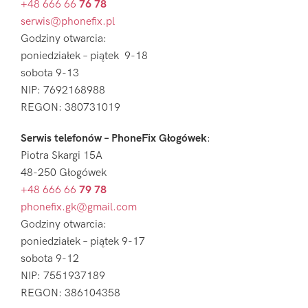
+48 666 66
76 78
serwis@phonefix.pl
Godziny otwarcia:
poniedziałek – piątek 9-18
sobota 9-13
NIP: 7692168988
REGON: 380731019
Serwis telefonów – PhoneFix Głogówek
:
Piotra Skargi 15A
48-250 Głogówek
+48 666 66
79 78
phonefix.gk@gmail.com
Godziny otwarcia:
poniedziałek – piątek 9-17
sobota 9-12
NIP: 7551937189
REGON: 386104358