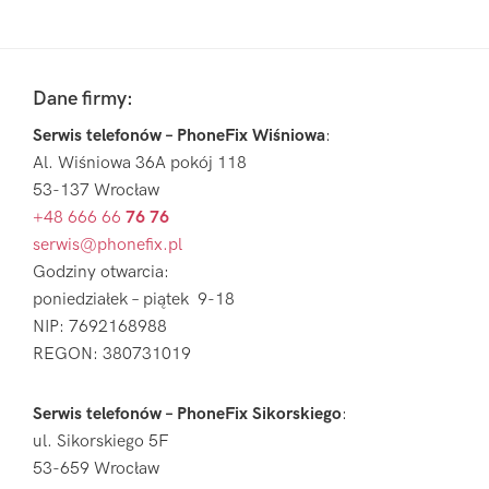
Pierwszy
Sidebar
Footer
Dane firmy:
Serwis telefonów – PhoneFix Wiśniowa
:
Al. Wiśniowa 36A pokój 118
53-137 Wrocław
+48 666 66
76 76
serwis@phonefix.pl
Godziny otwarcia:
poniedziałek – piątek 9-18
NIP: 7692168988
REGON: 380731019
Serwis telefonów – PhoneFix Sikorskiego
:
ul. Sikorskiego 5F
53-659 Wrocław