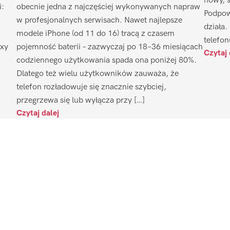
nowy, 
i:
obecnie jedna z najczęściej wykonywanych napraw
Podpow
w profesjonalnych serwisach. Nawet najlepsze
działa.
modele iPhone (od 11 do 16) tracą z czasem
telefon
axy
pojemność baterii – zazwyczaj po 18–36 miesiącach
Czytaj 
codziennego użytkowania spada ona poniżej 80%.
Dlatego też wielu użytkowników zauważa, że
telefon rozładowuje się znacznie szybciej,
przegrzewa się lub wyłącza przy […]
Czytaj dalej