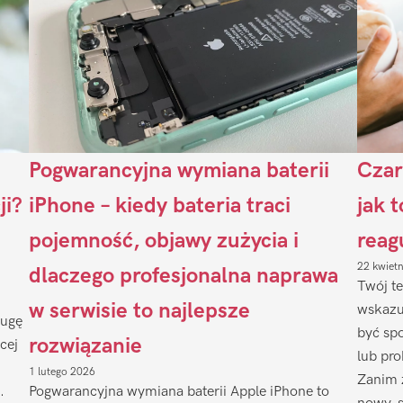
Pogwarancyjna wymiana baterii
Czar
ji?
iPhone – kiedy bateria traci
jak 
pojemność, objawy zużycia i
reag
22 kwiet
dlaczego profesjonalna naprawa
Twój te
w serwisie to najlepsze
wskazu
ługę
być sp
rozwiązanie
cej
lub pr
1 lutego 2026
Zanim 
.
Pogwarancyjna wymiana baterii Apple iPhone to