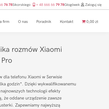
 66
76 78
Sikorskiego
+ 48 666 66
79 78
Głogówek
Zaloguj się
a firm
O nas
Poradnik
Kontakt
0,00 zł
ika rozmów Xiaomi
 Pro
 dla telefonu Xiaomi w Serwisie
ilka godzin*. Dzięki wykwalifikowanemu
 najnowszych technologii efekty
ą, że oddane urządzenie zawsze
 usterki. Zapewniamy najwyższą