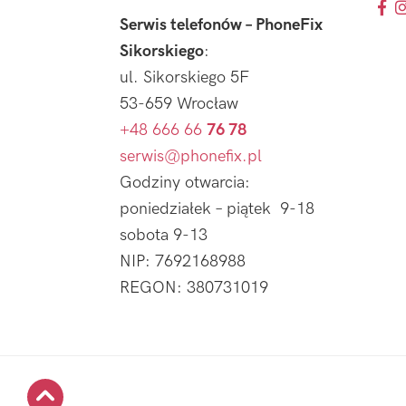
Serwis telefonów – PhoneFix
Sikorskiego
:
ul. Sikorskiego 5F
53-659 Wrocław
+48 666 66
76 78
serwis@phonefix.pl
Godziny otwarcia:
poniedziałek – piątek 9-18
sobota 9-13
NIP: 7692168988
REGON: 380731019