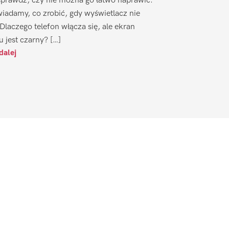
sprawdź, czy nie można go łatwo naprawić.
iadamy, co zrobić, gdy wyświetlacz nie
 Dlaczego telefon włącza się, ale ekran
u jest czarny? […]
dalej