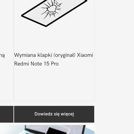
ną
Wymiana klapki (oryginał) Xiaomi
Redmi Note 15 Pro
Pierwszy
Dowiedz się więcej
Sidebar