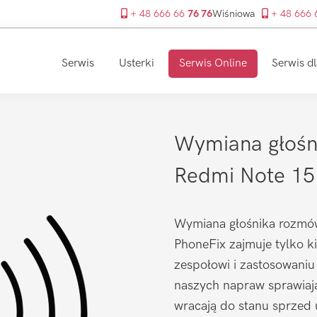
+ 48 666 66
76 76
Wiśniowa
+ 48 666
Serwis
Usterki
Serwis Online
Serwis dl
Wymiana głośn
Redmi Note 15
Wymiana głośnika rozmów
PhoneFix zajmuje tylko k
zespołowi i zastosowaniu
naszych napraw sprawiaj
wracają do stanu sprzed