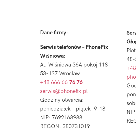
Footer
Dane firmy:
Ser
Gło
Serwis telefonów – PhoneFix
Pio
Wiśniowa
:
48-
Al. Wiśniowa 36A pokój 118
+48
53-137 Wrocław
pho
+48 666 66
76 76
God
serwis@phonefix.pl
pon
Godziny otwarcia:
sob
poniedziałek – piątek 9-18
NIP
NIP: 7692168988
REG
REGON: 380731019