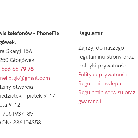
Regulamin
wis telefonów – PhoneFix
gówek
:
Zajrzyj do naszego
tra Skargi 15A
regulaminu strony oraz
250 Głogówek
polityki prywatności.
 666 66
79 78
Polityka prywatności
.
nefix.gk@gmail.com
Regulamin sklepu
.
ziny otwarcia:
Regulamin serwisu oraz
iedziałek – piątek 9-17
gwarancji.
ota 9-12
: 7551937189
ON: 386104358