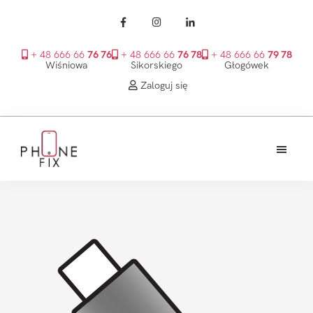
+ 48 666 66
76 76
+ 48 666 66
76 78
+ 48 666 66
79 78
Wiśniowa
Sikorskiego
Głogówek
Zaloguj się
Przejdź
Przejdź
Przejdź
do
do
do
treści
głównego
stopki
PhoneFix
paska
bocznego