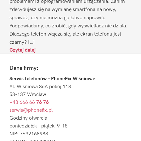
problemami z oprogramowaniem urządzenia. Zanim
zdecydujesz się na wymianę smartfona na nowy,
sprawdź, czy nie można go łatwo naprawić.
Podpowiadamy, co zrobić, gdy wyświetlacz nie działa.
Dlaczego telefon włącza się, ale ekran telefonu jest
czarny? […]
Czytaj dalej
Footer
Dane firmy:
Serwis telefonów – PhoneFix Wiśniowa
:
Al. Wiśniowa 36A pokój 118
53-137 Wrocław
+48 666 66
76 76
serwis@phonefix.pl
Godziny otwarcia:
poniedziałek – piątek 9-18
NIP: 7692168988