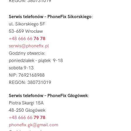
REGON: 380731019
Serwis telefonów – PhoneFix Sikorskiego
:
ul. Sikorskiego 5F
53-659 Wrocław
+48 666 66
76 78
serwis@phonefix.pl
Godziny otwarcia:
poniedziałek – piątek 9-18
sobota 9-13
NIP: 7692168988
REGON: 380731019
Serwis telefonów – PhoneFix Głogówek
:
Piotra Skargi 15A
48-250 Głogówek
+48 666 66
79 78
phonefix.gk@gmail.com