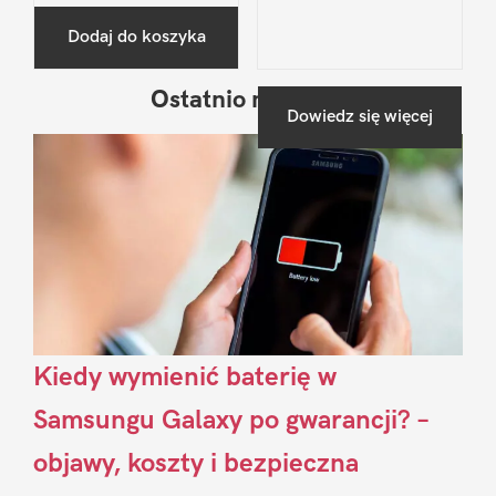
Dodaj do koszyka
Ostatnio na blogu
Pierwszy
Dowiedz się więcej
Sidebar
Kiedy wymienić baterię w
Samsungu Galaxy po gwarancji? –
objawy, koszty i bezpieczna