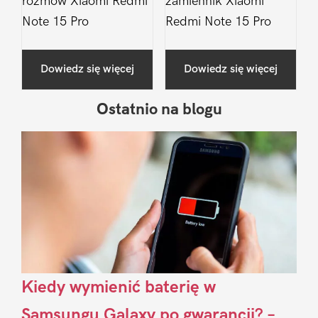
rozmów Xiaomi Redmi
zamiennik Xiaomi
Note 15 Pro
Redmi Note 15 Pro
Dowiedz się więcej
Dowiedz się więcej
Ostatnio na blogu
Pierwszy
Sidebar
Kiedy wymienić baterię w
Samsungu Galaxy po gwarancji? –