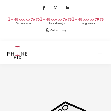
+ 48 666 66
76 76
+ 48 666 66
76 78
+ 48 666 66
79 78
Wiśniowa
Sikorskiego
Głogówek
Zaloguj się
Przejdź
Przejdź
Przejdź
do
do
do
treści
głównego
stopki
PhoneFix
paska
bocznego