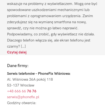
wskazuje na problemy z wyświetlaczem. Mogą one być
spowodowane uszkodzeniami mechanicznymi lub
problemami z oprogramowaniem urządzenia. Zanim
zdecydujesz się na wymianę smartfona na nowy,
sprawdź, czy nie można go łatwo naprawić.
Podpowiadamy, co zrobić, gdy wyświetlacz nie działa.
Dlaczego telefon włącza się, ale ekran telefonu jest
czarny? […]
Czytaj dalej
Footer
Dane firmy:
Serwis telefonów – PhoneFix Wiśniowa
:
Al. Wiśniowa 36A pokój 118
53-137 Wrocław
+48 666 66
76 76
serwis@phonefix.pl
Godziny otwarcia: