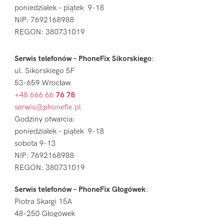
poniedziałek – piątek 9-18
NIP: 7692168988
REGON: 380731019
Serwis telefonów – PhoneFix Sikorskiego
:
ul. Sikorskiego 5F
53-659 Wrocław
+48 666 66
76 78
serwis@phonefix.pl
Godziny otwarcia:
poniedziałek – piątek 9-18
sobota 9-13
NIP: 7692168988
REGON: 380731019
Serwis telefonów – PhoneFix Głogówek
:
Piotra Skargi 15A
48-250 Głogówek