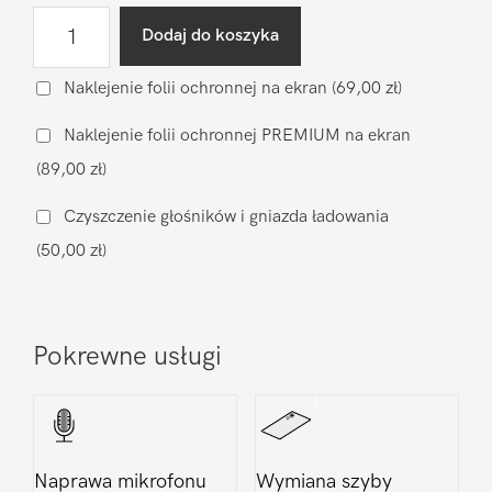
ilość
Dodaj do koszyka
Wymiana
głośnika
Naklejenie folii ochronnej na ekran
(69,00 zł)
rozmów
Naklejenie folii ochronnej PREMIUM na ekran
Xiaomi
(89,00 zł)
Xiaomi
Mi9
Czyszczenie głośników i gniazda ładowania
SE
(50,00 zł)
Pokrewne usługi
Naprawa mikrofonu
Wymiana szyby