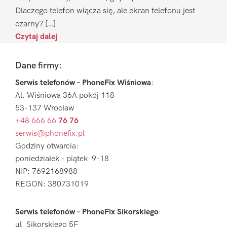
Dlaczego telefon włącza się, ale ekran telefonu jest
czarny? […]
Czytaj dalej
Footer
Dane firmy:
Serwis telefonów – PhoneFix Wiśniowa
:
Al. Wiśniowa 36A pokój 118
53-137 Wrocław
+48 666 66
76 76
serwis@phonefix.pl
Godziny otwarcia:
poniedziałek – piątek 9-18
NIP: 7692168988
REGON: 380731019
Serwis telefonów – PhoneFix Sikorskiego
:
ul. Sikorskiego 5F