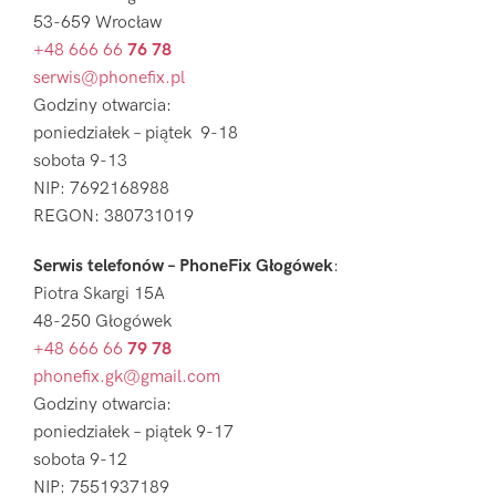
53-659 Wrocław
+48 666 66
76 78
serwis@phonefix.pl
Godziny otwarcia:
poniedziałek – piątek 9-18
sobota 9-13
NIP: 7692168988
REGON: 380731019
Serwis telefonów – PhoneFix Głogówek
:
Piotra Skargi 15A
48-250 Głogówek
+48 666 66
79 78
phonefix.gk@gmail.com
Godziny otwarcia:
poniedziałek – piątek 9-17
sobota 9-12
NIP: 7551937189