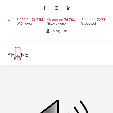
+ 48 666 66
76 76
+ 48 666 66
76 78
+ 48 666 66
79 78
Wiśniowa
Sikorskiego
Głogówek
Zaloguj się
Przejdź
Przejdź
Przejdź
do
do
do
treści
głównego
stopki
PhoneFix
paska
bocznego