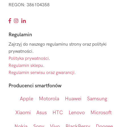
REGON: 386104358
Regulamin
Zajrzyj do naszego regulaminu strony oraz polityki
prywatności.
Polityka prywatności
.
Regulamin sklepu
.
Regulamin serwisu oraz gwarancji.
Producenci smartfonów
Apple
Motorola
Huawei
Samsung
Xiaomi
Asus
HTC
Lenovo
Microsoft
Nokia
Sony
Vivo
BlackBerry
Doogee