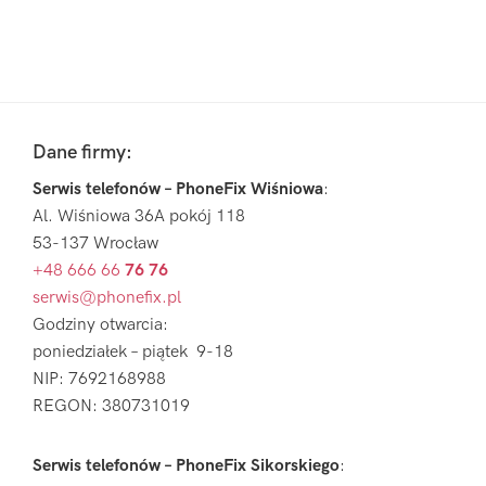
Pierwszy
Sidebar
Footer
Dane firmy:
Serwis telefonów – PhoneFix Wiśniowa
:
Al. Wiśniowa 36A pokój 118
53-137 Wrocław
+48 666 66
76 76
serwis@phonefix.pl
Godziny otwarcia:
poniedziałek – piątek 9-18
NIP: 7692168988
REGON: 380731019
Serwis telefonów – PhoneFix Sikorskiego
: