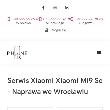
+ 48 666 66
76 76
+ 48 666 66
76 78
+ 48 666 66
79 78
Wiśniowa
Sikorskiego
Głogówek
Zaloguj się
Przejdź
Przejdź
Przejdź
do
do
do
treści
głównego
stopki
PhoneFix
paska
bocznego
Serwis Xiaomi Xiaomi Mi9 Se
- Naprawa we Wrocławiu