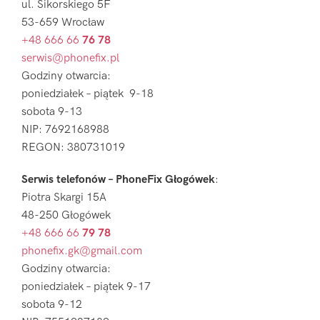
ul. Sikorskiego 5F
53-659 Wrocław
+48 666 66
76 78
serwis@phonefix.pl
Godziny otwarcia:
poniedziałek – piątek 9-18
sobota 9-13
NIP: 7692168988
REGON: 380731019
Serwis telefonów – PhoneFix Głogówek
:
Piotra Skargi 15A
48-250 Głogówek
+48 666 66
79 78
phonefix.gk@gmail.com
Godziny otwarcia:
poniedziałek – piątek 9-17
sobota 9-12