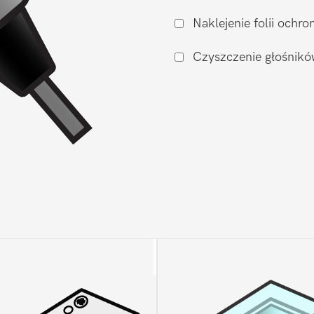
ładowania
Naklejenie folii och
Xiaomi
Xiaomi
Czyszczenie głośnikó
Mi
A2
Lite