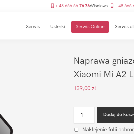
+ 48 666 66
76 76
Wiśniowa
+ 48 666
Serwis
Usterki
Serwis Online
Serwis dl
Naprawa gniaz
Xiaomi Mi A2 L
139,00
zł
ilość
Dodaj do kosz
Naprawa
gniazda
Naklejenie folii ochro