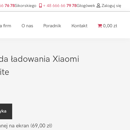
 66
76 78
Sikorskiego
+ 48 666 66
79 78
Głogówek
Zaloguj się
a firm
O nas
Poradnik
Kontakt
0,00 zł
da ładowania Xiaomi
ite
yka
nnej na ekran
(69,00 zł)