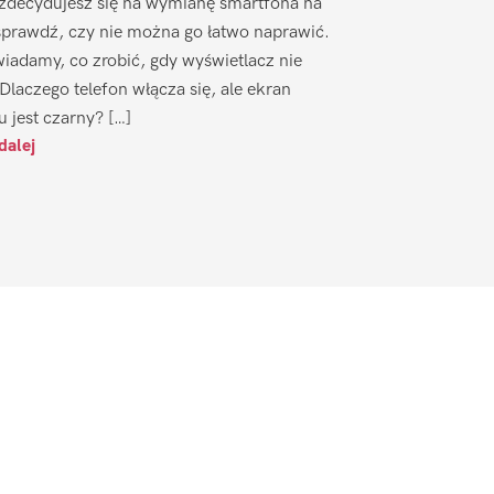
zdecydujesz się na wymianę smartfona na
sprawdź, czy nie można go łatwo naprawić.
iadamy, co zrobić, gdy wyświetlacz nie
 Dlaczego telefon włącza się, ale ekran
u jest czarny? […]
dalej