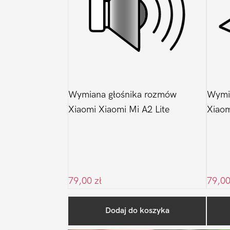
Wymiana głośnika rozmów
Wymia
Xiaomi Xiaomi Mi A2 Lite
Xiaom
79,00
zł
79,0
Dodaj do koszyka