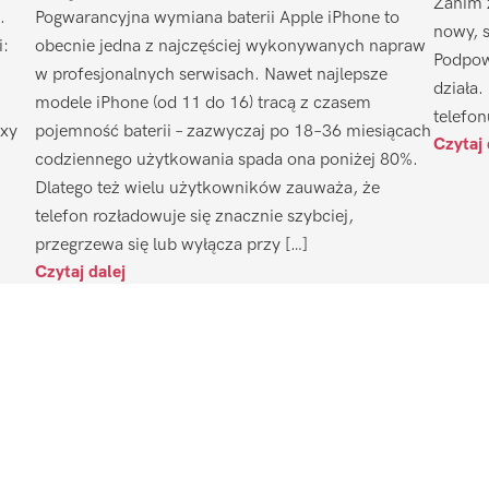
Zanim 
.
Pogwarancyjna wymiana baterii Apple iPhone to
nowy, 
i:
obecnie jedna z najczęściej wykonywanych napraw
Podpow
w profesjonalnych serwisach. Nawet najlepsze
działa.
modele iPhone (od 11 do 16) tracą z czasem
telefon
axy
pojemność baterii – zazwyczaj po 18–36 miesiącach
Czytaj 
codziennego użytkowania spada ona poniżej 80%.
Dlatego też wielu użytkowników zauważa, że
telefon rozładowuje się znacznie szybciej,
przegrzewa się lub wyłącza przy […]
Czytaj dalej