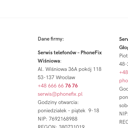
Footer
Dane firmy:
Ser
Gło
Serwis telefonów – PhoneFix
Pio
Wiśniowa
:
48-
Al. Wiśniowa 36A pokój 118
+48
53-137 Wrocław
pho
+48 666 66
76 76
God
serwis@phonefix.pl
pon
Godziny otwarcia:
sob
poniedziałek – piątek 9-18
NIP
NIP: 7692168988
REG
REGON: 380731019