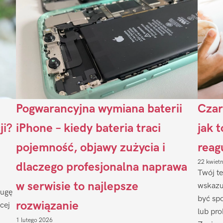
Pogwarancyjna wymiana baterii
Czar
ji?
iPhone – kiedy bateria traci
jak 
pojemność, objawy zużycia i
reag
22 kwiet
dlaczego profesjonalna naprawa
Twój te
w serwisie to najlepsze
wskazu
ługę
być sp
rozwiązanie
cej
lub pr
1 lutego 2026