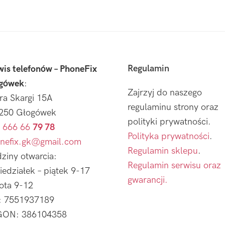
Regulamin
wis telefonów – PhoneFix
gówek
:
Zajrzyj do naszego
tra Skargi 15A
regulaminu strony oraz
250 Głogówek
polityki prywatności.
 666 66
79 78
Polityka prywatności
.
nefix.gk@gmail.com
Regulamin sklepu
.
ziny otwarcia:
Regulamin serwisu oraz
iedziałek – piątek 9-17
gwarancji.
ota 9-12
: 7551937189
ON: 386104358