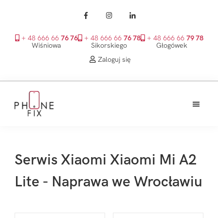
+ 48 666 66
76 76
+ 48 666 66
76 78
+ 48 666 66
79 78
Wiśniowa
Sikorskiego
Głogówek
Zaloguj się
Przejdź
Przejdź
Przejdź
do
do
do
treści
głównego
stopki
PhoneFix
paska
bocznego
Serwis Xiaomi Xiaomi Mi A2
Lite - Naprawa we Wrocławiu