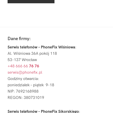
Pierwszy
Sidebar
Footer
Dane firmy:
Serwis telefonów – PhoneFix Wiśniowa
:
Al. Wiśniowa 36A pokój 118
53-137 Wrocław
+48 666 66
76 76
serwis@phonefix.pl
Godziny otwarcia:
poniedziałek – piątek 9-18
NIP: 7692168988
REGON: 380731019
Serwis telefonów – PhoneFix Sikorskiego
: