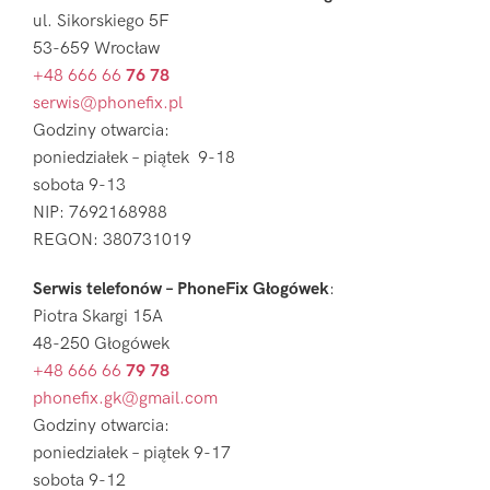
ul. Sikorskiego 5F
53-659 Wrocław
+48 666 66
76 78
serwis@phonefix.pl
Godziny otwarcia:
poniedziałek – piątek 9-18
sobota 9-13
NIP: 7692168988
REGON: 380731019
Serwis telefonów – PhoneFix Głogówek
:
Piotra Skargi 15A
48-250 Głogówek
+48 666 66
79 78
phonefix.gk@gmail.com
Godziny otwarcia:
poniedziałek – piątek 9-17
sobota 9-12