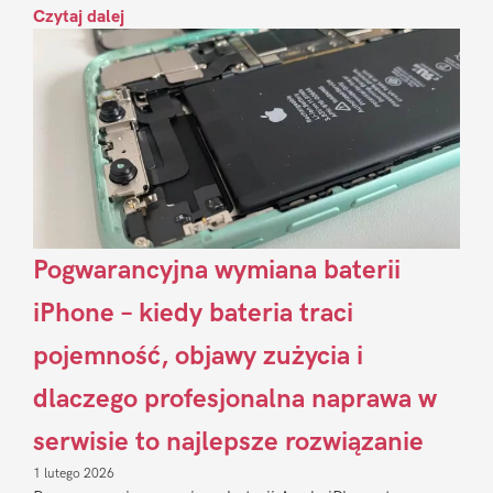
Czytaj dalej
Pogwarancyjna wymiana baterii
iPhone – kiedy bateria traci
pojemność, objawy zużycia i
dlaczego profesjonalna naprawa w
serwisie to najlepsze rozwiązanie
1 lutego 2026