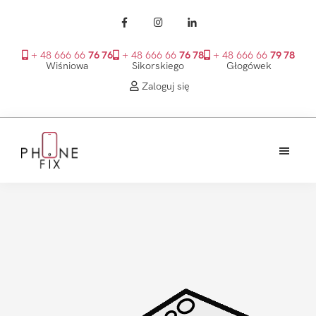
+ 48 666 66
76 76
+ 48 666 66
76 78
+ 48 666 66
79 78
Wiśniowa
Sikorskiego
Głogówek
Zaloguj się
Przejdź
Przejdź
Przejdź
do
do
do
treści
głównego
stopki
PhoneFix
paska
bocznego