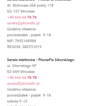
Al. Wiśniowa 36A pokój 118
53-137 Wrocław
+48 666 66
76 76
serwis@phonefix.pl
Godziny otwarcia:
poniedziałek – piątek 9-18
NIP: 7692168988
REGON: 380731019
Serwis telefonów – PhoneFix Sikorskiego
:
ul. Sikorskiego 5F
53-659 Wrocław
+48 666 66
76 78
serwis@phonefix.pl
Godziny otwarcia:
poniedziałek – piątek 9-18
sobota 9-13