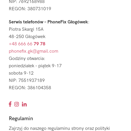
NIP: 7692168988
REGON: 380731019
Serwis telefonów – PhoneFix Głogówek
:
Piotra Skargi 15A
48-250 Głogówek
+48 666 66
79 78
phonefix.gk@gmail.com
Godziny otwarcia:
poniedziałek – piątek 9-17
sobota 9-12
NIP: 7551937189
REGON: 386104358
Regulamin
Zajrzyj do naszego regulaminu strony oraz polityki