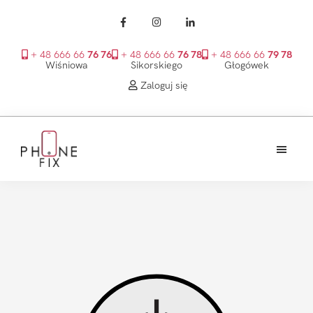
+ 48 666 66
76 76
+ 48 666 66
76 78
+ 48 666 66
79 78
Wiśniowa
Sikorskiego
Głogówek
Zaloguj się
Przejdź
Przejdź
Przejdź
do
do
do
treści
głównego
stopki
PhoneFix
paska
bocznego