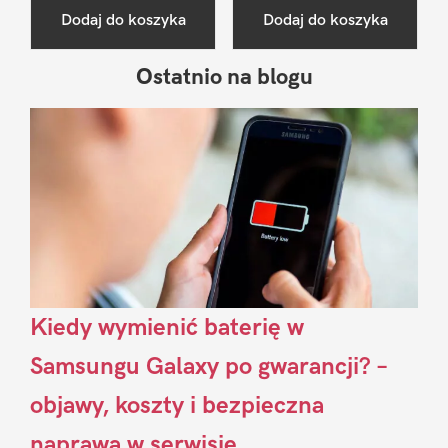
Dodaj do koszyka
Dodaj do koszyka
Ostatnio na blogu
Pierwszy
Sidebar
Kiedy wymienić baterię w
Samsungu Galaxy po gwarancji? –
objawy, koszty i bezpieczna
naprawa w serwisie