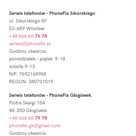
Serwis telefonów – PhoneFix Sikorskiego
:
ul. Sikorskiego 5F
53-659 Wrocław
+48 666 66
76 78
serwis@phonefix.pl
Godziny otwarcia:
poniedziałek – piątek 9-18
sobota 9-13
NIP: 7692168988
REGON: 380731019
Serwis telefonów – PhoneFix Głogówek
:
Piotra Skargi 15A
48-250 Głogówek
+48 666 66
79 78
phonefix.gk@gmail.com
Godziny otwarcia: