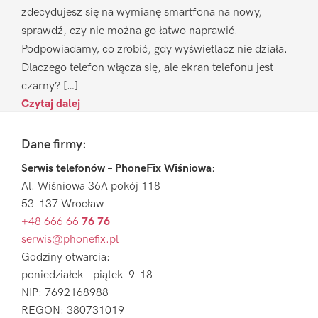
zdecydujesz się na wymianę smartfona na nowy,
sprawdź, czy nie można go łatwo naprawić.
Podpowiadamy, co zrobić, gdy wyświetlacz nie działa.
Dlaczego telefon włącza się, ale ekran telefonu jest
czarny? […]
Czytaj dalej
Footer
Dane firmy:
Serwis telefonów – PhoneFix Wiśniowa
:
Al. Wiśniowa 36A pokój 118
53-137 Wrocław
+48 666 66
76 76
serwis@phonefix.pl
Godziny otwarcia:
poniedziałek – piątek 9-18
NIP: 7692168988
REGON: 380731019