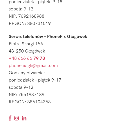
poniedziałek – piątek 9-18
sobota 9-13
NIP: 7692168988
REGON: 380731019
Serwis telefonów – PhoneFix Głogówek
:
Piotra Skargi 15A
48-250 Głogówek
+48 666 66
79 78
phonefix.gk@gmail.com
Godziny otwarcia:
poniedziałek – piątek 9-17
sobota 9-12
NIP: 7551937189
REGON: 386104358