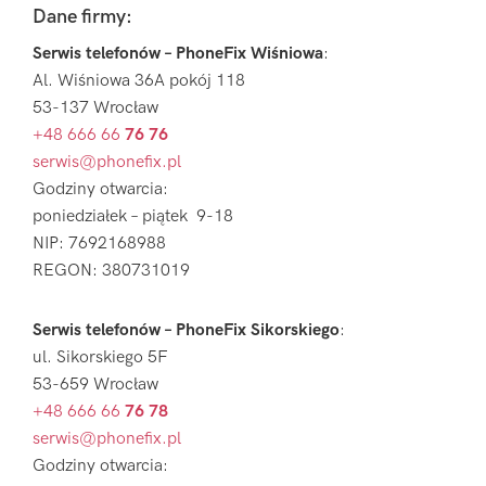
Footer
Dane firmy:
Serwis telefonów – PhoneFix Wiśniowa
:
Al. Wiśniowa 36A pokój 118
53-137 Wrocław
+48 666 66
76 76
serwis@phonefix.pl
Godziny otwarcia:
poniedziałek – piątek 9-18
NIP: 7692168988
REGON: 380731019
Serwis telefonów – PhoneFix Sikorskiego
:
ul. Sikorskiego 5F
53-659 Wrocław
+48 666 66
76 78
serwis@phonefix.pl
Godziny otwarcia: