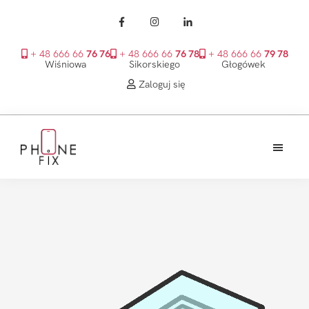
+ 48 666 66
76 76
+ 48 666 66
76 78
+ 48 666 66
79 78
Wiśniowa
Sikorskiego
Głogówek
Zaloguj się
Przejdź
Przejdź
Przejdź
do
do
do
treści
głównego
stopki
PhoneFix
paska
bocznego