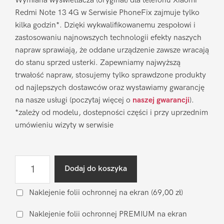
Wymiana wyświetlacza (oryginał) dla telefonu Xiaomi
Redmi Note 13 4G w Serwisie PhoneFix zajmuje tylko
kilka godzin*. Dzięki wykwalifikowanemu zespołowi i
zastosowaniu najnowszych technologii efekty naszych
napraw sprawiają, że oddane urządzenie zawsze wracają
do stanu sprzed usterki. Zapewniamy najwyższą
trwałość napraw, stosujemy tylko sprawdzone produkty
od najlepszych dostawców oraz wystawiamy gwarancję
na nasze usługi (poczytaj więcej o
naszej gwarancji
).
*zależy od modelu, dostepności części i przy uprzednim
umówieniu wizyty w serwisie
ilość
Dodaj do koszyka
Wymiana
wyświetlacza
Naklejenie folii ochronnej na ekran
(69,00 zł)
Xiaomi
Naklejenie folii ochronnej PREMIUM na ekran
Redmi