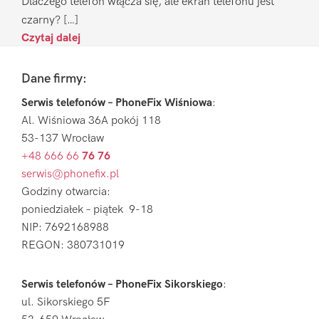
Dlaczego telefon włącza się, ale ekran telefonu jest
czarny? […]
Czytaj dalej
Footer
Dane firmy:
Serwis telefonów – PhoneFix Wiśniowa
:
Al. Wiśniowa 36A pokój 118
53-137 Wrocław
+48 666 66
76 76
serwis@phonefix.pl
Godziny otwarcia:
poniedziałek – piątek 9-18
NIP: 7692168988
REGON: 380731019
Serwis telefonów – PhoneFix Sikorskiego
:
ul. Sikorskiego 5F