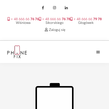
+ 48 666 66
76 76
+ 48 666 66
76 78
+ 48 666 66
79 78
Wiśniowa
Sikorskiego
Głogówek
Zaloguj się
Przejdź
Przejdź
Przejdź
do
do
do
treści
głównego
stopki
PhoneFix
paska
bocznego