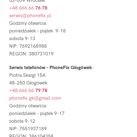
53-659 Wrocław
+48 666 66
76 78
serwis@phonefix.pl
Godziny otwarcia:
poniedziałek – piątek 9-18
sobota 9-13
NIP: 7692168988
REGON: 380731019
Serwis telefonów – PhoneFix Głogówek
:
Piotra Skargi 15A
48-250 Głogówek
+48 666 66
79 78
phonefix.gk@gmail.com
Godziny otwarcia:
poniedziałek – piątek 9-17
sobota 9-12
NIP: 7551937189
REGON: 386104358