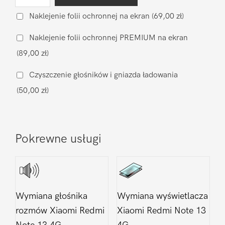
Wymiana
baterii
Naklejenie folii ochronnej na ekran
(69,00 zł)
na
Naklejenie folii ochronnej PREMIUM na ekran
oryginalną
(89,00 zł)
Xiaomi
Redmi
Czyszczenie głośników i gniazda ładowania
Note
(50,00 zł)
13
4G
Pokrewne usługi
Wymiana głośnika
Wymiana wyświetlacza
rozmów Xiaomi Redmi
Xiaomi Redmi Note 13