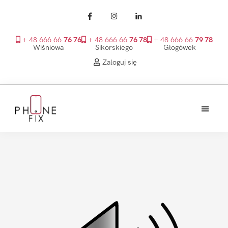
+ 48 666 66
76 76
+ 48 666 66
76 78
+ 48 666 66
79 78
Wiśniowa
Sikorskiego
Głogówek
Zaloguj się
Przejdź
Przejdź
Przejdź
do
do
do
treści
głównego
stopki
PhoneFix
paska
bocznego