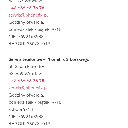
53-137 Wrocław
+48 666 66
76 76
serwis@phonefix.pl
Godziny otwarcia:
poniedziałek – piątek 9-18
NIP: 7692168988
REGON: 380731019
Serwis telefonów – PhoneFix Sikorskiego
:
ul. Sikorskiego 5F
53-659 Wrocław
+48 666 66
76 78
serwis@phonefix.pl
Godziny otwarcia:
poniedziałek – piątek 9-18
sobota 9-13
NIP: 7692168988
REGON: 380731019