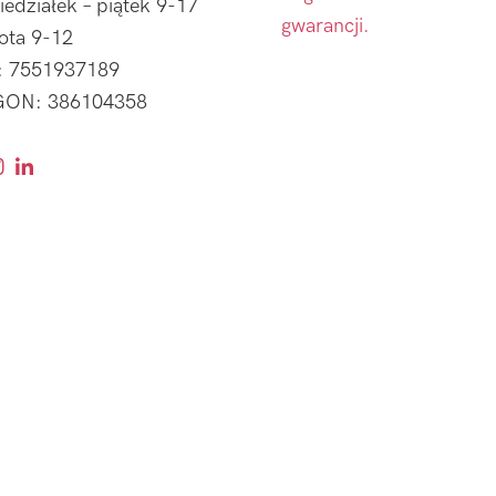
iedziałek – piątek 9-17
gwarancji.
ota 9-12
: 7551937189
ON: 386104358