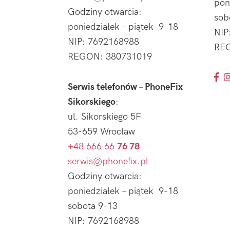
pon
Godziny otwarcia:
sob
poniedziałek – piątek 9-18
NIP
NIP: 7692168988
REG
REGON: 380731019
Serwis telefonów – PhoneFix
Sikorskiego
:
ul. Sikorskiego 5F
53-659 Wrocław
+48 666 66
76 78
serwis@phonefix.pl
Godziny otwarcia:
poniedziałek – piątek 9-18
sobota 9-13
NIP: 7692168988