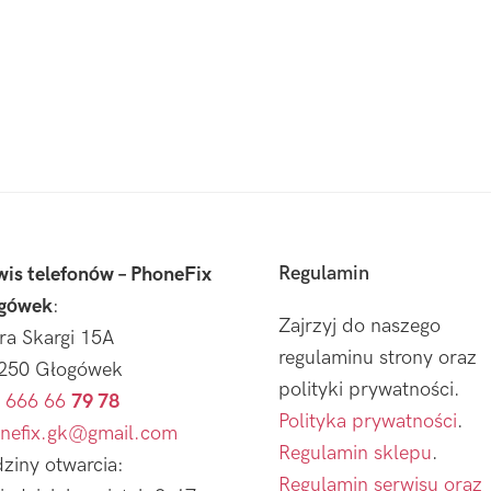
Regulamin
wis telefonów – PhoneFix
gówek
:
Zajrzyj do naszego
tra Skargi 15A
regulaminu strony oraz
250 Głogówek
polityki prywatności.
 666 66
79 78
Polityka prywatności
.
nefix.gk@gmail.com
Regulamin sklepu
.
ziny otwarcia:
Regulamin serwisu oraz