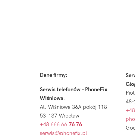
Footer
Dane firmy:
Ser
Gło
Serwis telefonów – PhoneFix
Pio
Wiśniowa
:
48-
Al. Wiśniowa 36A pokój 118
+48
53-137 Wrocław
pho
+48 666 66
76 76
God
serwis@phonefix.pl