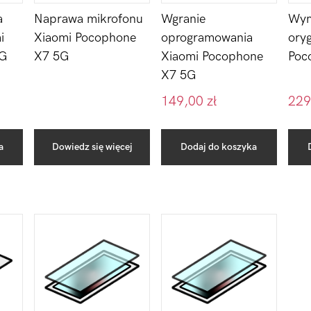
Wgranie
a
Naprawa mikrofonu
Wym
oprogramowania
i
Xiaomi Pocophone
oryg
Xiaomi Pocophone
5G
X7 5G
Poc
X7 5G
149,00
zł
229
a
Dowiedz się więcej
Dodaj do koszyka