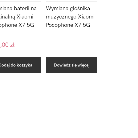
iana baterii na
Wymiana głośnika
inalną Xiaomi
muzycznego Xiaomi
ophone X7 5G
Pocophone X7 5G
,00
zł
Dodaj do koszyka
Dowiedz się więcej