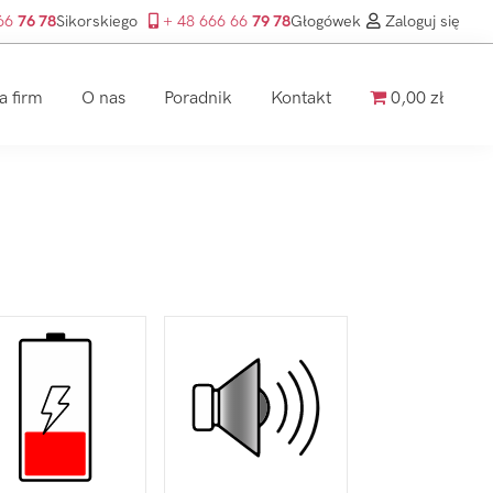
 66
76 78
Sikorskiego
+ 48 666 66
79 78
Głogówek
Zaloguj się
a firm
O nas
Poradnik
Kontakt
0,00 zł