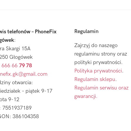
Regulamin
wis telefonów – PhoneFix
gówek
:
Zajrzyj do naszego
tra Skargi 15A
regulaminu strony oraz
250 Głogówek
polityki prywatności.
 666 66
79 78
Polityka prywatności
.
nefix.gk@gmail.com
Regulamin sklepu
.
ziny otwarcia:
Regulamin serwisu oraz
iedziałek – piątek 9-17
gwarancji.
ota 9-12
: 7551937189
ON: 386104358