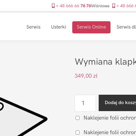
+ 48 666 66
76 76
Wiśniowa
+ 48 666
Serwis
Usterki
Serwis Online
Serwis dl
Wymiana klapk
349,00
zł
ilość
Dodaj do kosz
Wymiana
klapki
Naklejenie folii ochro
Sony
Naklejenie folii och
Xperia