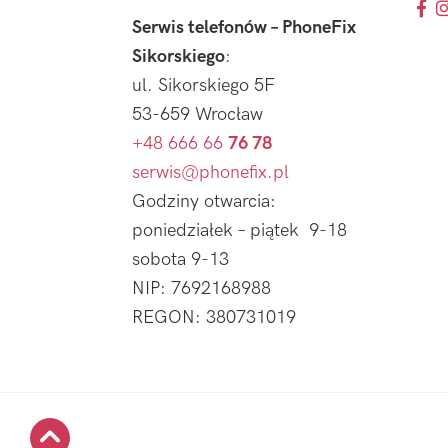
Serwis telefonów – PhoneFix
Sikorskiego
:
ul. Sikorskiego 5F
53-659 Wrocław
+48 666 66
76 78
serwis@phonefix.pl
Godziny otwarcia:
poniedziałek – piątek 9-18
sobota 9-13
NIP: 7692168988
REGON: 380731019