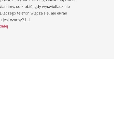
sprawdź, czy nie można go łatwo naprawić.
iadamy, co zrobić, gdy wyświetlacz nie
 Dlaczego telefon włącza się, ale ekran
u jest czarny? […]
dalej