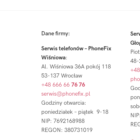
Footer
Dane firmy:
Ser
Gło
Serwis telefonów – PhoneFix
Pio
Wiśniowa
:
48-
Al. Wiśniowa 36A pokój 118
+48
53-137 Wrocław
pho
+48 666 66
76 76
God
serwis@phonefix.pl
pon
Godziny otwarcia:
sob
poniedziałek – piątek 9-18
NIP
NIP: 7692168988
REG
REGON: 380731019