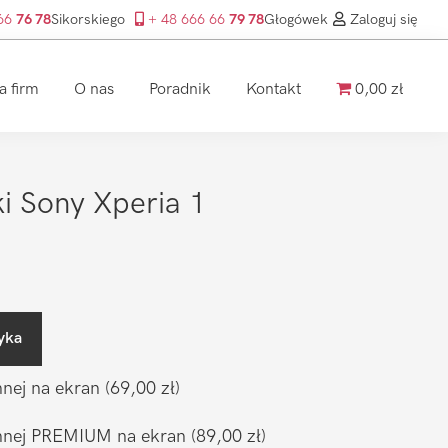
 66
76 78
Sikorskiego
+ 48 666 66
79 78
Głogówek
Zaloguj się
a firm
O nas
Poradnik
Kontakt
0,00 zł
i Sony Xperia 1
yka
nnej na ekran
(69,00 zł)
ronnej PREMIUM na ekran
(89,00 zł)