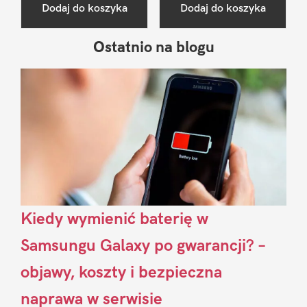
Dodaj do koszyka
Dodaj do koszyka
Ostatnio na blogu
Pierwszy
Sidebar
Kiedy wymienić baterię w
Samsungu Galaxy po gwarancji? –
objawy, koszty i bezpieczna
naprawa w serwisie