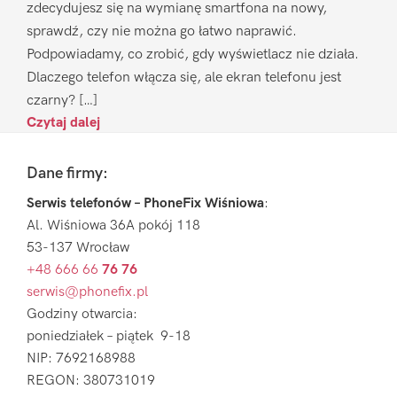
zdecydujesz się na wymianę smartfona na nowy,
sprawdź, czy nie można go łatwo naprawić.
Podpowiadamy, co zrobić, gdy wyświetlacz nie działa.
Dlaczego telefon włącza się, ale ekran telefonu jest
czarny? […]
Czytaj dalej
Footer
Dane firmy:
Serwis telefonów – PhoneFix Wiśniowa
:
Al. Wiśniowa 36A pokój 118
53-137 Wrocław
+48 666 66
76 76
serwis@phonefix.pl
Godziny otwarcia:
poniedziałek – piątek 9-18
NIP: 7692168988
REGON: 380731019