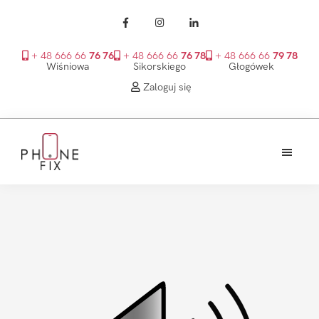
+ 48 666 66
76 76
+ 48 666 66
76 78
+ 48 666 66
79 78
Wiśniowa
Sikorskiego
Głogówek
Zaloguj się
Przejdź
Przejdź
Przejdź
do
do
do
treści
głównego
stopki
PhoneFix
paska
bocznego