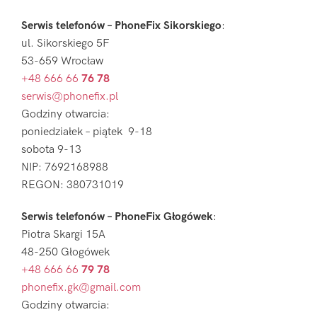
Serwis telefonów – PhoneFix Sikorskiego
:
ul. Sikorskiego 5F
53-659 Wrocław
+48 666 66
76 78
serwis@phonefix.pl
Godziny otwarcia:
poniedziałek – piątek 9-18
sobota 9-13
NIP: 7692168988
REGON: 380731019
Serwis telefonów – PhoneFix Głogówek
:
Piotra Skargi 15A
48-250 Głogówek
+48 666 66
79 78
phonefix.gk@gmail.com
Godziny otwarcia: