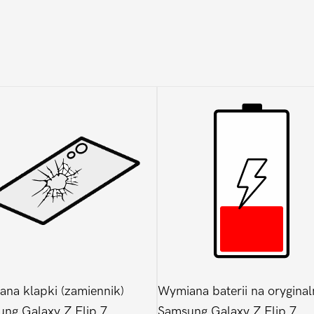
7
na klapki (zamiennik)
Wymiana baterii na oryginal
ng Galaxy Z Flip 7
Samsung Galaxy Z Flip 7