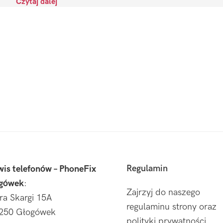
Czytaj dalej
Regulamin
wis telefonów – PhoneFix
gówek
:
Zajrzyj do naszego
tra Skargi 15A
regulaminu strony oraz
250 Głogówek
polityki prywatności.