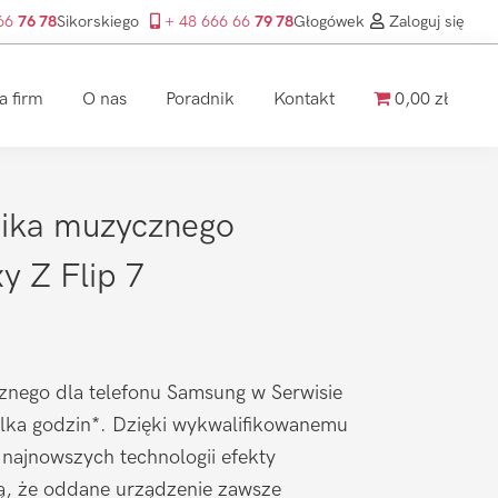
 66
76 78
Sikorskiego
+ 48 666 66
79 78
Głogówek
Zaloguj się
a firm
O nas
Poradnik
Kontakt
0,00 zł
ika muzycznego
 Z Flip 7
nego dla telefonu Samsung w Serwisie
ilka godzin*. Dzięki wykwalifikowanemu
 najnowszych technologii efekty
ą, że oddane urządzenie zawsze