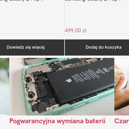
499,00
zł
Ostatnio na blogu
Dowiedz się więcej
Dodaj do koszyka
Pogwarancyjna wymiana baterii
Czar