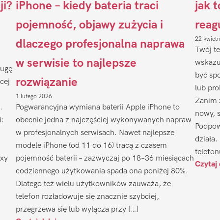
ji?
iPhone – kiedy bateria traci
jak 
pojemność, objawy zużycia i
reag
22 kwiet
dlaczego profesjonalna naprawa
Twój te
w serwisie to najlepsze
wskazu
ługę
być sp
rozwiązanie
cej
lub pr
1 lutego 2026
Zanim 
.
Pogwarancyjna wymiana baterii Apple iPhone to
nowy, 
i:
obecnie jedna z najczęściej wykonywanych napraw
Podpow
w profesjonalnych serwisach. Nawet najlepsze
działa.
modele iPhone (od 11 do 16) tracą z czasem
telefon
axy
pojemność baterii – zazwyczaj po 18–36 miesiącach
Czytaj 
codziennego użytkowania spada ona poniżej 80%.
Dlatego też wielu użytkowników zauważa, że
telefon rozładowuje się znacznie szybciej,
przegrzewa się lub wyłącza przy […]