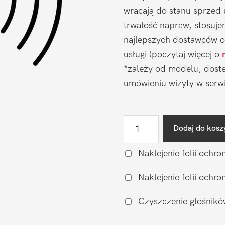
wracają do stanu sprzed
trwałość napraw, stosuj
najlepszych dostawców o
usługi (poczytaj więcej o
*zależy od modelu, doste
umówieniu wizyty w serwi
ilość
Dodaj do kosz
Wymiana
głośnika
Naklejenie folii ochro
muzycznego
Naklejenie folii och
Samsung
Galaxy
Czyszczenie głośnikó
Z
Flip