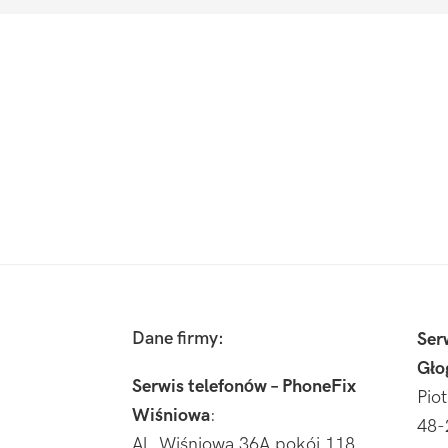
Footer
Dane firmy:
Ser
Gło
Serwis telefonów – PhoneFix
Pio
Wiśniowa
:
48-
Al. Wiśniowa 36A pokój 118