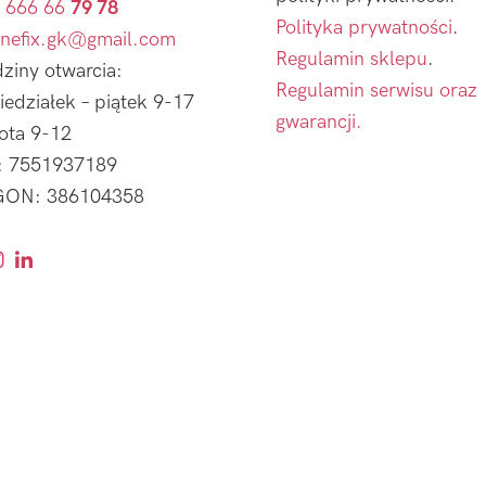
 666 66
79 78
Polityka prywatności
.
nefix.gk@gmail.com
Regulamin sklepu
.
ziny otwarcia:
Regulamin serwisu oraz
iedziałek – piątek 9-17
gwarancji.
ota 9-12
: 7551937189
ON: 386104358