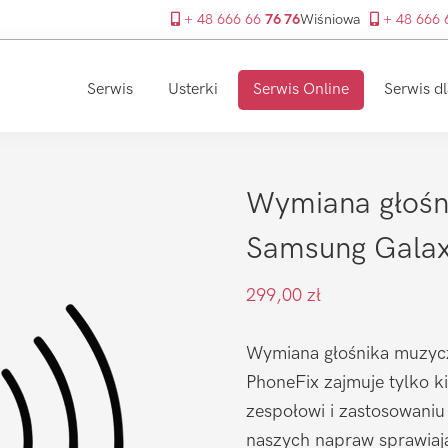
+ 48 666 66
76 76
Wiśniowa
+ 48 666
Serwis
Usterki
Serwis Online
Serwis dl
Wymiana głośn
Samsung Galaxy
299,00
zł
Wymiana głośnika muzycz
PhoneFix zajmuje tylko k
zespołowi i zastosowaniu
naszych napraw sprawiaj