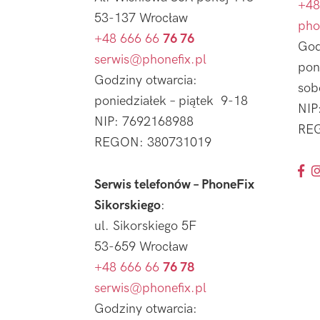
+48
53-137 Wrocław
pho
+48 666 66
76 76
God
serwis@phonefix.pl
pon
Godziny otwarcia:
sob
poniedziałek – piątek 9-18
NIP
NIP: 7692168988
REG
REGON: 380731019
Serwis telefonów – PhoneFix
Sikorskiego
:
ul. Sikorskiego 5F
53-659 Wrocław
+48 666 66
76 78
serwis@phonefix.pl
Godziny otwarcia: