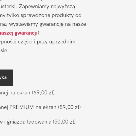
 usterki. Zapewniamy najwyższą
emy tylko sprawdzone produkty od
raz wystawiamy gwarancję na nasze
naszej gwarancji
).
pności części i przy uprzednim
sie
yka
nnej na ekran
(69,00 zł)
ronnej PREMIUM na ekran
(89,00 zł)
w i gniazda ładowania
(50,00 zł)