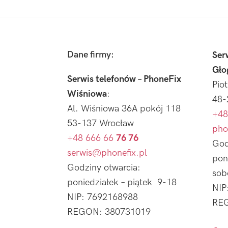
Footer
Dane firmy:
Ser
Gło
Serwis telefonów – PhoneFix
Pio
Wiśniowa
:
48-
Al. Wiśniowa 36A pokój 118
+48
53-137 Wrocław
pho
+48 666 66
76 76
God
serwis@phonefix.pl
pon
Godziny otwarcia:
sob
poniedziałek – piątek 9-18
NIP
NIP: 7692168988
REG
REGON: 380731019