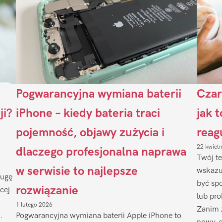
Pogwarancyjna wymiana baterii
Czar
ji?
iPhone – kiedy bateria traci
jak 
pojemność, objawy zużycia i
reag
22 kwiet
dlaczego profesjonalna naprawa
Twój te
w serwisie to najlepsze
wskazu
ługę
być sp
rozwiązanie
cej
lub pr
1 lutego 2026
Zanim 
.
Pogwarancyjna wymiana baterii Apple iPhone to