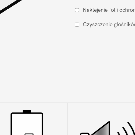
(oryginał
Naklejenie folii och
nowy)
Samsung
Czyszczenie głośnikó
Galaxy
Z
Flip
7