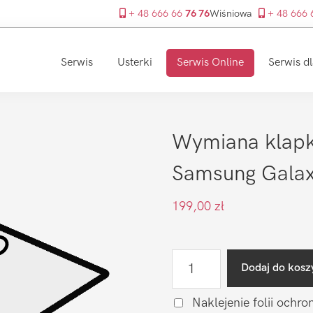
+ 48 666 66
76 76
Wiśniowa
+ 48 666
Serwis
Usterki
Serwis Online
Serwis dl
Wymiana klapki
Samsung Galaxy
199,00
zł
ilość
Dodaj do kosz
Wymiana
klapki
Naklejenie folii ochro