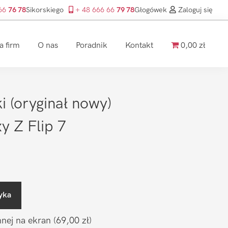
 66
76 78
Sikorskiego
+ 48 666 66
79 78
Głogówek
Zaloguj się
a firm
O nas
Poradnik
Kontakt
0,00 zł
 (oryginał nowy)
 Z Flip 7
yka
nnej na ekran
(69,00 zł)