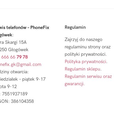
Regulamin
wis telefonów – PhoneFix
gówek
:
Zajrzyj do naszego
tra Skargi 15A
regulaminu strony oraz
250 Głogówek
polityki prywatności.
 666 66
79 78
Polityka prywatności
.
nefix.gk@gmail.com
Regulamin sklepu
.
ziny otwarcia:
Regulamin serwisu oraz
iedziałek – piątek 9-17
gwarancji.
ota 9-12
: 7551937189
ON: 386104358