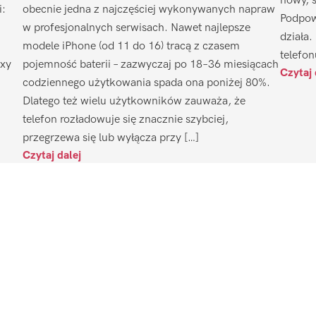
nowy, 
i:
obecnie jedna z najczęściej wykonywanych napraw
Podpow
w profesjonalnych serwisach. Nawet najlepsze
działa.
modele iPhone (od 11 do 16) tracą z czasem
telefon
axy
pojemność baterii – zazwyczaj po 18–36 miesiącach
Czytaj 
codziennego użytkowania spada ona poniżej 80%.
Dlatego też wielu użytkowników zauważa, że
telefon rozładowuje się znacznie szybciej,
przegrzewa się lub wyłącza przy […]
Czytaj dalej