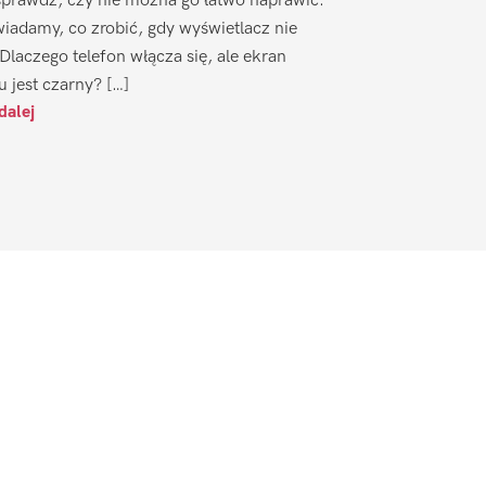
sprawdź, czy nie można go łatwo naprawić.
iadamy, co zrobić, gdy wyświetlacz nie
 Dlaczego telefon włącza się, ale ekran
u jest czarny? […]
dalej