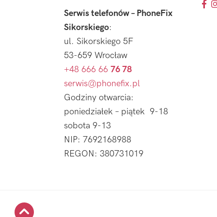
Serwis telefonów – PhoneFix
Sikorskiego
:
ul. Sikorskiego 5F
53-659 Wrocław
+48 666 66
76 78
serwis@phonefix.pl
Godziny otwarcia:
poniedziałek – piątek 9-18
sobota 9-13
NIP: 7692168988
REGON: 380731019