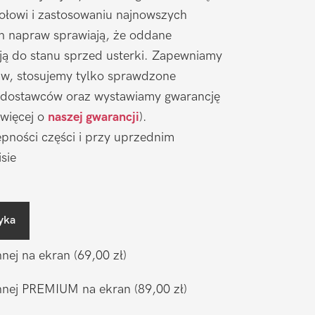
łowi i zastosowaniu najnowszych
ch napraw sprawiają, że oddane
ją do stanu sprzed usterki. Zapewniamy
aw, stosujemy tylko sprawdzone
 dostawców oraz wystawiamy gwarancję
 więcej o
naszej gwarancji
).
pności części i przy uprzednim
sie
yka
nnej na ekran
(69,00 zł)
ronnej PREMIUM na ekran
(89,00 zł)