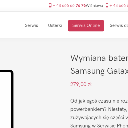
+ 48 666 66
76 76
Wiśniowa
+ 48 666
Serwis
Usterki
Serwis Online
Serwis dl
Wymiana bateri
Samsung Galax
279,00
zł
Od jakiegoś czasu nie roz
powerbankiem? Niestety, b
zużywających się części w
Samsung w Serwisie Phone