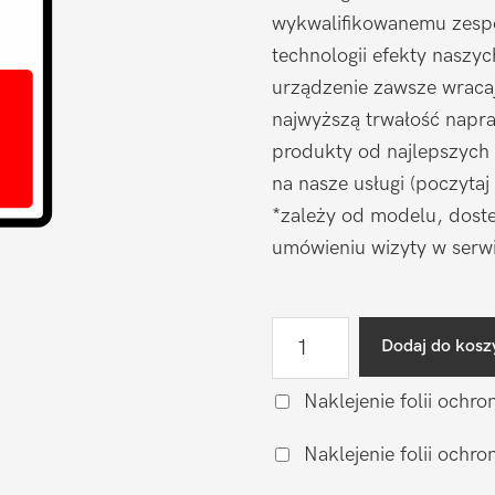
wykwalifikowanemu zespo
technologii efekty naszy
urządzenie zawsze wraca
najwyższą trwałość napr
produkty od najlepszych
na nasze usługi (poczytaj
*zależy od modelu, doste
umówieniu wizyty w serwi
ilość
Dodaj do kosz
Wymiana
baterii
Naklejenie folii ochro
na
Naklejenie folii och
oryginalną
Samsung