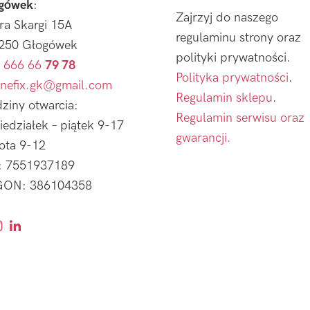
gówek
:
Zajrzyj do naszego
tra Skargi 15A
regulaminu strony oraz
250 Głogówek
polityki prywatności.
 666 66
79 78
Polityka prywatności
.
nefix.gk@gmail.com
Regulamin sklepu
.
ziny otwarcia:
Regulamin serwisu oraz
iedziałek – piątek 9-17
gwarancji.
ota 9-12
: 7551937189
ON: 386104358