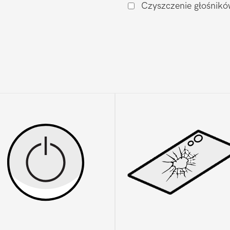
Czyszczenie głośnikó
Galaxy
S22
Ultra