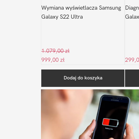
Wymiana wyświetlacza Samsung
Diagn
Galaxy S22 Ultra
Galax
1.079,00
zł
999,00
zł
299,
Dodaj do koszyka