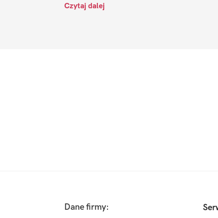
Czytaj dalej
Footer
Dane firmy:
Ser