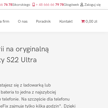
 66
76 78
Sikorskiego
+ 48 666 66
79 78
Głogówek
Zaloguj się
a firm
O nas
Poradnik
Kontakt
0,00 zł
i na oryginalną
y S22 Ultra
stajesz się z ładowarką lub
ateria to jedna z najszybciej
 telefonie. Na szczęście dla telefonu
Fix zajmuje tylko kilka godzin*. Dzięki