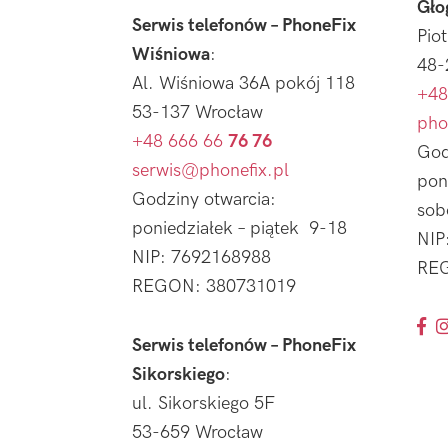
Gło
Serwis telefonów – PhoneFix
Pio
Wiśniowa
:
48-
Al. Wiśniowa 36A pokój 118
+48
53-137 Wrocław
pho
+48 666 66
76 76
God
serwis@phonefix.pl
pon
Godziny otwarcia:
sob
poniedziałek – piątek 9-18
NIP
NIP: 7692168988
REG
REGON: 380731019
Serwis telefonów – PhoneFix
Sikorskiego
:
ul. Sikorskiego 5F
53-659 Wrocław