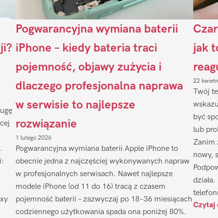
Pogwarancyjna wymiana baterii
Czar
ji?
iPhone – kiedy bateria traci
jak 
pojemność, objawy zużycia i
reag
22 kwiet
dlaczego profesjonalna naprawa
Twój te
w serwisie to najlepsze
wskazu
ługę
być sp
rozwiązanie
cej
lub pr
1 lutego 2026
Zanim 
.
Pogwarancyjna wymiana baterii Apple iPhone to
nowy, 
i:
obecnie jedna z najczęściej wykonywanych napraw
Podpow
w profesjonalnych serwisach. Nawet najlepsze
działa.
modele iPhone (od 11 do 16) tracą z czasem
telefon
axy
pojemność baterii – zazwyczaj po 18–36 miesiącach
Czytaj 
codziennego użytkowania spada ona poniżej 80%.