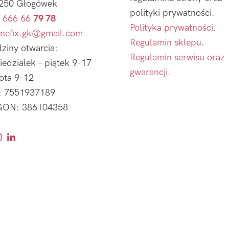
250 Głogówek
polityki prywatności.
 666 66
79 78
Polityka prywatności
.
nefix.gk@gmail.com
Regulamin sklepu
.
ziny otwarcia:
Regulamin serwisu oraz
iedziałek – piątek 9-17
gwarancji.
ota 9-12
: 7551937189
ON: 386104358