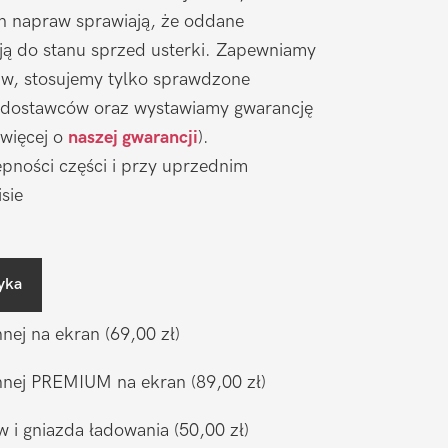
ch napraw sprawiają, że oddane
ją do stanu sprzed usterki. Zapewniamy
aw, stosujemy tylko sprawdzone
 dostawców oraz wystawiamy gwarancję
 więcej o
naszej gwarancji
).
pności części i przy uprzednim
sie
yka
nnej na ekran
(69,00 zł)
ronnej PREMIUM na ekran
(89,00 zł)
w i gniazda ładowania
(50,00 zł)