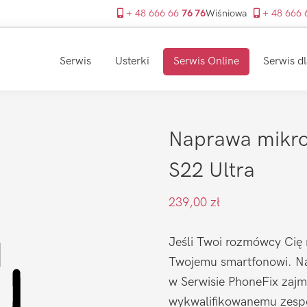
+ 48 666 66
76 76
Wiśniowa
+ 48 666
Serwis
Usterki
Serwis Online
Serwis dl
Naprawa mikro
S22 Ultra
239,00
zł
Jeśli Twoi rozmówcy Cię 
Twojemu smartfonowi. Na
w Serwisie PhoneFix zajmu
wykwalifikowanemu zespo