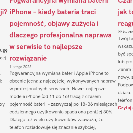
Pogwarancyjna wymiana baterii
Czar
ji?
iPhone – kiedy bateria traci
jak 
pojemność, objawy zużycia i
reag
22 kwiet
dlaczego profesjonalna naprawa
Twój te
w serwisie to najlepsze
wskazu
ługę
być sp
rozwiązanie
cej
lub pr
1 lutego 2026
Zanim 
.
Pogwarancyjna wymiana baterii Apple iPhone to
nowy, 
i:
obecnie jedna z najczęściej wykonywanych napraw
Podpow
w profesjonalnych serwisach. Nawet najlepsze
działa.
modele iPhone (od 11 do 16) tracą z czasem
telefon
axy
pojemność baterii – zazwyczaj po 18–36 miesiącach
Czytaj 
codziennego użytkowania spada ona poniżej 80%.
Dlatego też wielu użytkowników zauważa, że
telefon rozładowuje się znacznie szybciej,