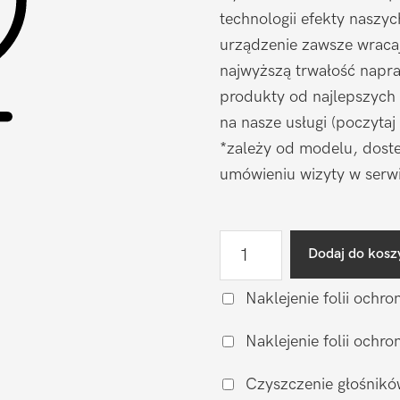
technologii efekty naszy
urządzenie zawsze wraca
najwyższą trwałość napr
produkty od najlepszych
na nasze usługi (poczytaj
*zależy od modelu, doste
umówieniu wizyty w serwi
ilość
Dodaj do kosz
Naprawa
mikrofonu
Naklejenie folii ochro
Samsung
Naklejenie folii och
Galaxy
S22
Czyszczenie głośnikó
Ultra