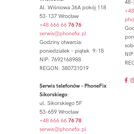
48-
Al. Wiśniowa 36A pokój 118
+48
53-137 Wrocław
pho
+48 666 66
76 76
God
serwis@phonefix.pl
pon
Godziny otwarcia:
sob
poniedziałek – piątek 9-18
NIP
NIP: 7692168988
REG
REGON: 380731019
Serwis telefonów – PhoneFix
Sikorskiego
:
ul. Sikorskiego 5F
53-659 Wrocław
+48 666 66
76 78
serwis@phonefix.pl