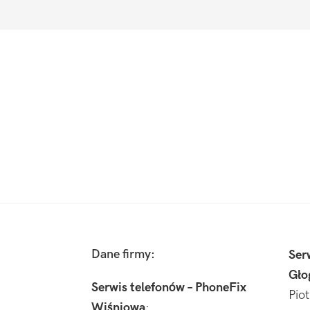
Footer
Dane firmy:
Ser
Gło
Serwis telefonów – PhoneFix
Pio
Wiśniowa
: