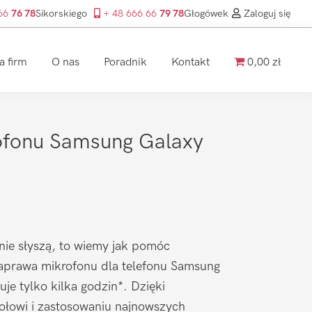
 66
76 78
Sikorskiego
+ 48 666 66
79 78
Głogówek
Zaloguj się
a firm
O nas
Poradnik
Kontakt
0,00 zł
fonu Samsung Galaxy
nie słyszą, to wiemy jak pomóc
prawa mikrofonu dla telefonu Samsung
je tylko kilka godzin*. Dzięki
łowi i zastosowaniu najnowszych