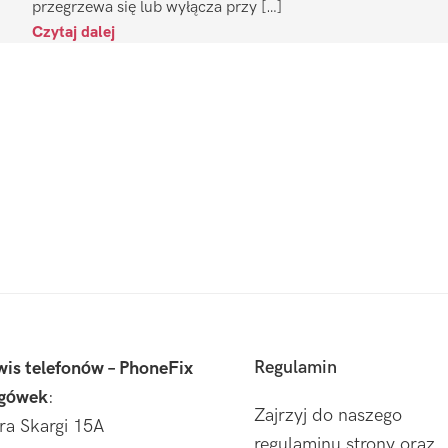
przegrzewa się lub wyłącza przy […]
Czytaj dalej
Regulamin
wis telefonów – PhoneFix
gówek
:
Zajrzyj do naszego
tra Skargi 15A
regulaminu strony oraz