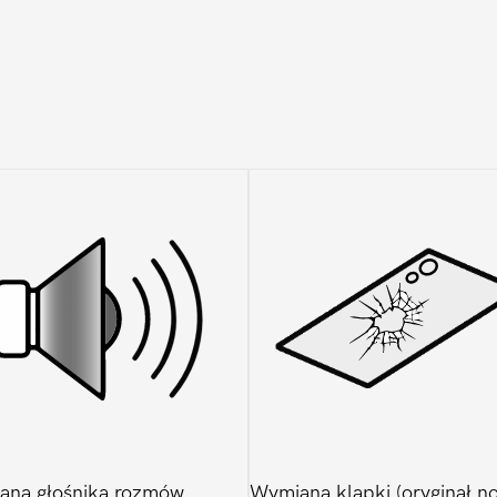
ana głośnika rozmów
Wymiana klapki (oryginał n