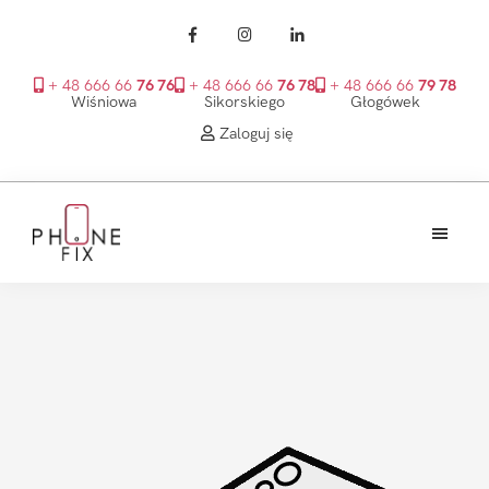
+ 48 666 66
76 76
+ 48 666 66
76 78
+ 48 666 66
79 78
Wiśniowa
Sikorskiego
Głogówek
Zaloguj się
Przejdź
Przejdź
Przejdź
do
do
do
treści
głównego
stopki
PhoneFix
paska
bocznego