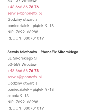
53-137 Wrocław
+48 666 66
76 76
serwis@phonefix.pl
Godziny otwarcia:
poniedziałek – piątek 9-18
NIP: 7692168988
REGON: 380731019
Serwis telefonów – PhoneFix Sikorskiego
:
ul. Sikorskiego 5F
53-659 Wrocław
+48 666 66
76 78
serwis@phonefix.pl
Godziny otwarcia:
poniedziałek – piątek 9-18
sobota 9-13
NIP: 7692168988
REGON: 380731019