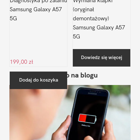
Diagnostyka po zalaniu
Wymiana klapki
Samsung Galaxy A57
(oryginał
5G
demontażowy)
Samsung Galaxy A57
5G
Dowiedz się więcej
199,00
zł
Ostatnio na blogu
Pierwszy
Dodaj do koszyka
Sidebar